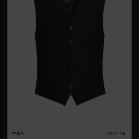
VV04
2 077 Nkr