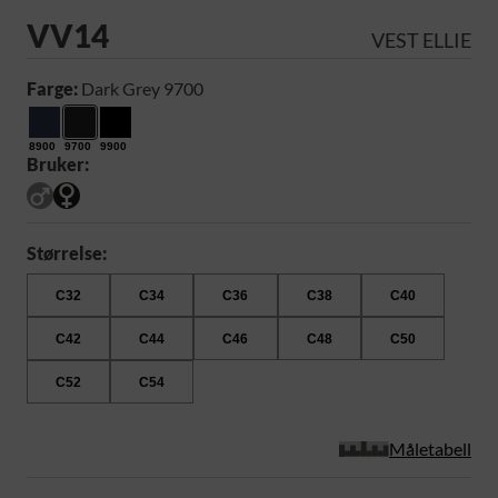
VV14
VEST ELLIE
Farge:
Dark Grey 9700
8900
9700
9900
Bruker:
Størrelse:
C32
C34
C36
C38
C40
C42
C44
C46
C48
C50
C52
C54
Måletabell