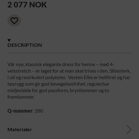
2 077 NOK
DESCRIPTION
Vår nye, klassisk elegante dress for henne – med 4-
veisstretch – er laget for at man skal trives i den. Slitesterk,
i ull og resirkulert polyester. Vesten Ellie er helfôret og har
tøyrygg som gir god bevegelsesfrihet, regulerbar
midjevidde for god passform, brystlommer og to
fremlommer.
Q-nummer
: 280
Materialer