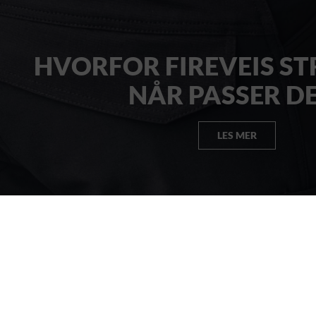
HVORFOR FIREVEIS ST
NÅR PASSER D
LES MER