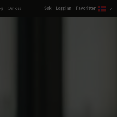
og
Om oss
Søk
Logg inn
Favoritter