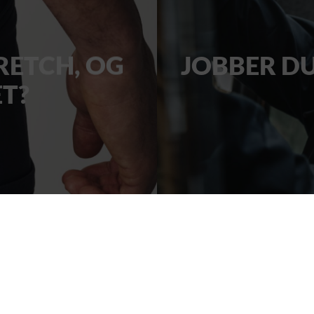
RETCH, OG
JOBBER DU
ET?
Hybrid Workwear™