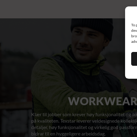
To 
dev
bro
adv
WORKWEA
Klær til jobber som krever høy funksjonalitet og ik
på kvaliteten. Texstar leverer veldesignede kollek
detaljer, høy funksjonalitet og virkelig god passfo
bidrar til en hyggeligere arbeidsdag.