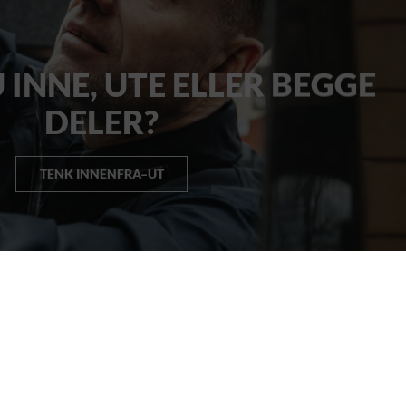
 INNE, UTE ELLER BEGGE
DELER?
TENK INNENFRA–UT