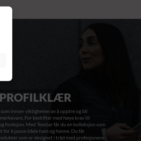
PROFILKLÆR
 som innser viktigheten av å opptre og bli
merkevare. For bedrifter med høye krav til
og funksjon. Med Texstar får du en kolleksjon som
t for å passe både ham og henne. Du får
odukter som er designet i tråd med profesjonens