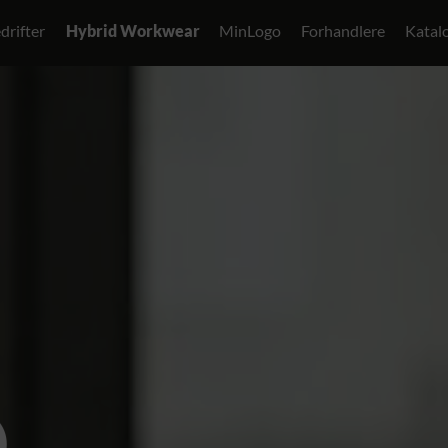
drifter
Hybrid Workwear
MinLogo
Forhandlere
Katal
D