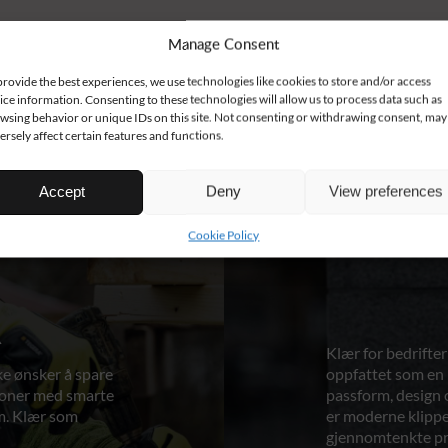
Manage Consent
provide the best experiences, we use technologies like cookies to store and/or access
ice information. Consenting to these technologies will allow us to process data such as
wsing behavior or unique IDs on this site. Not consenting or withdrawing consent, may
ersely affect certain features and functions.
Accept
Deny
View preferences
Cookie Policy
R
Klær for bedrifter
ke ønsker å spare
oppfattet som en 
sjoner med smarte
passform, design 
rm. Klær som
er moderne klippe
gjennomtenkte pr