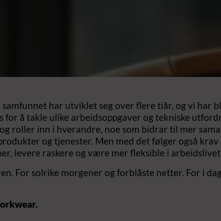
 samfunnet har utviklet seg over flere tiår, og vi har bl
s for å takle ulike arbeidsoppgaver og tekniske utfordri
 roller inn i hverandre, noe som bidrar til mer sama
 produkter og tjenester. Men med det følger også krav
mer, levere raskere og være mer fleksible i arbeidslivet
ren. For solrike morgener og forblåste netter. For i da
Workwear.