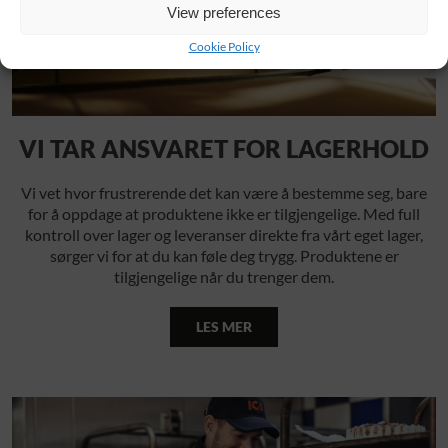
View preferences
Cookie Policy
VI TAR ANSVARET FOR LAGERHOLD
Vi vet hvor frustrerende det kan være å bestemme seg, bare
for å oppdage at produktene ikke er tilgjengelige. Med full
kontroll over lager og leveranser direkte fra vårt eget lager,
sørger vi for at du kan føle deg trygg. Produktene er
tilgjengelige når du trenger dem.
LES MER