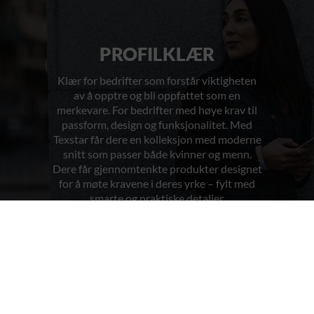
PROFILKLÆR
Klær for bedrifter som forstår viktigheten
av å opptre og bli oppfattet som en
merkevare. For bedrifter med høye krav til
passform, design og funksjonalitet. Med
Texstar får dere en kolleksjon med moderne
snitt som passer både kvinner og menn.
Dere får gjennomtenkte produkter designet
for å møte kravene i deres yrke – fylt med
smarte og praktiske detaljer.
FOR HAM
FOR HENNE