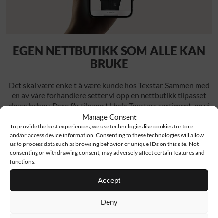
EGEN NETTBUTIKK SOM ALLE KAN
BRUKE
Det skal være enkelt å være kunde hos Texstar. Sammen med
en av våre forhandlere setter vi opp en nettbutikk tilpasset
deres behov. Dere får tilgang til hele Texstars sortiment, og vi
sørger for å levere i henhold til deres ønsker – med logoer og
Manage Consent
applikasjoner i henhold til deres manual.
To provide the best experiences, we use technologies like cookies to store
and/or access device information. Consenting to these technologies will allow
us to process data such as browsing behavior or unique IDs on this site. Not
consenting or withdrawing consent, may adversely affect certain features and
functions.
Accept
Deny