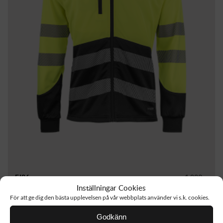
FJ86
1 029 :-
Inställningar Cookies
HI-VIS SWEATSHIRT JACKET
För att ge dig den bästa upplevelsen på vår webbplats använder vi s.k. cookies.
Godkänn