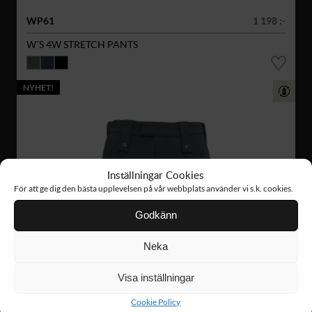
WP61
1 198 :-
W´S 4W STRETCH PANTS
NYHET!
Inställningar Cookies
För att ge dig den bästa upplevelsen på vår webbplats använder vi s.k. cookies.
Godkänn
Neka
Visa inställningar
Cookie Policy