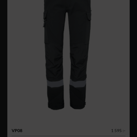
VP08
1 595 :-