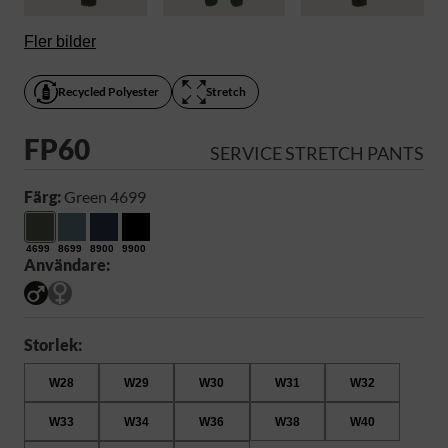
Fler bilder
Recycled Polyester
Stretch
FP60
SERVICE STRETCH PANTS
Färg:
Green 4699
4699
8699
8900
9900
Användare:
Storlek:
W28
W29
W30
W31
W32
W33
W34
W36
W38
W40