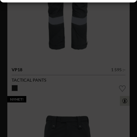
VP18
1 595 :-
TACTICAL PANTS
NYHET!