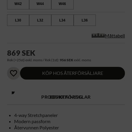
W42
W44
W46
L30
L32
L34
L36
Måttabell
869 SEK
Rek (>25st) exkl. moms / Rek (1st):
956 SEK
exkl. moms
KÖP HOS ÅTERFÖRSÄLJARE
PRODUKTFÖRDELAR
BESKRIVNING
4-way Stretchpaneler
Modern passform
Återvunnen Polyester