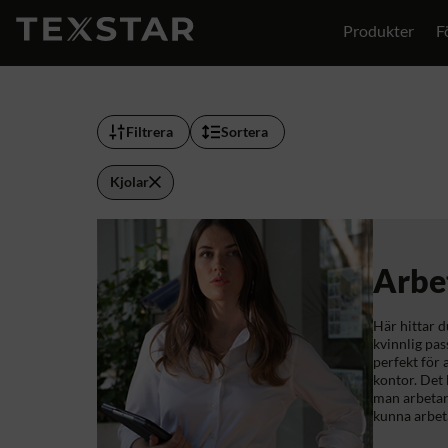
Produkter
F
Filtrera
Sortera
Kjolar
Arbe
Här hittar d
kvinnlig pas
perfekt för 
kontor. Det
man arbetar
kunna arbeta 