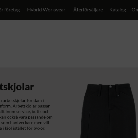
ör företag
Hybrid Workwear
Återförsäljare
Katalog
Om
tskjolar
u arbetskjolar för dam i
sform. Arbetskjolar passar
allt inom service, butik och
 kan också vara passande om
 som hantverkare men vill
i kjol istället för byxor.