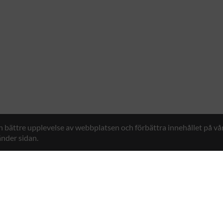
en bättre upplevelse av webbplatsen och förbättra innehållet på v
nder sidan.
Hybrid Workwear™
n 7, 761 48 Norrtälje, Sweden
Kontakt
+46 176 29 65 50
E