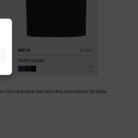
83 :-
WP19
1 794 :-
SKIRT AGNES
m. Om så önskas kan alla våra arbetskjolar förädlas