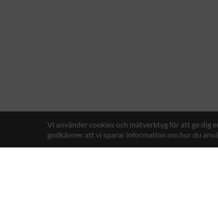
Vi använder cookies och mätverktyg för att ge dig 
godkänner att vi sparar information om hur du anvä
Texstar AB
Gösväge