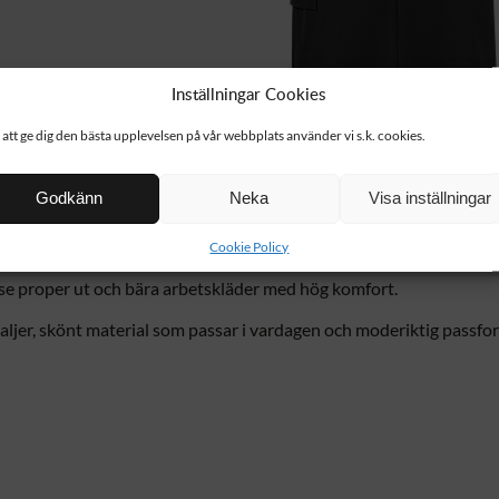
Inställningar Cookies
 att ge dig den bästa upplevelsen på vår webbplats använder vi s.k. cookies.
WP18
6
Godkänn
Neka
Visa inställningar
STRETCH SKIRT
m
Herr
Cookie Policy
l se proper ut och bära arbetskläder med hög komfort.
aljer, skönt material som passar i vardagen och moderiktig passfor