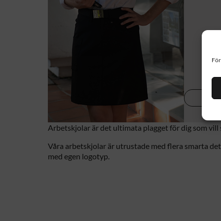
För
Da
Arbetskjolar är det ultimata plagget för dig som vil
Våra arbetskjolar är utrustade med flera smarta det
med egen logotyp.