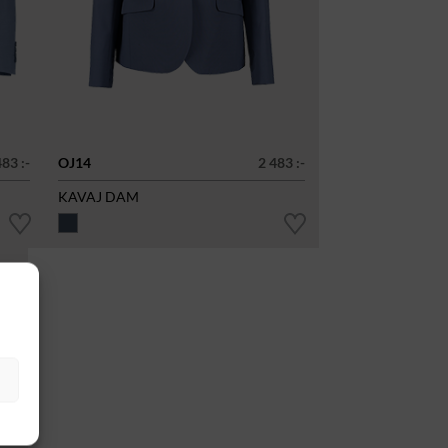
483 :-
OJ14
2 483 :-
KAVAJ DAM