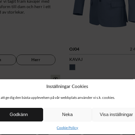
r vi tagit fram kavajer med
orm till dam och herr i ett
 av storlekar.
OJ04
2 
KAVAJ
m
Herr
Inställningar Cookies
 att ge dig den bästa upplevelsen på vår webbplats använder vi s.k. cookies.
Godkänn
Neka
Visa inställningar
Cookie Policy