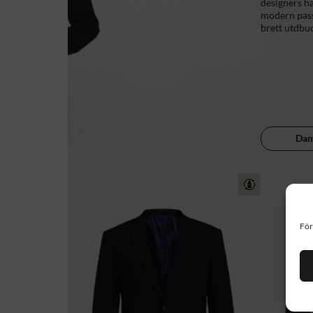
designers ha
modern passf
brett utdbud
Da
För