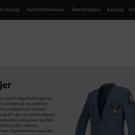
ör företag
Hybrid Workwear
Återförsäljare
Katalog
Om
jer
jer med 4-vägsstretch gjorda
s i, perfekt när du söker en
ch proffesionell look på
vaj blir gör sig ytterst elegant
tssituation och passar perfekt
säljkår, butik, väktare,
 mm. I kombination med våra