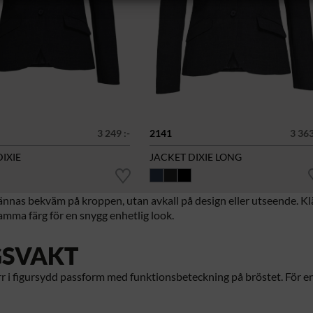
3 249 :-
2141
3 363
IXIE
JACKET DIXIE LONG
d kännas bekväm på kroppen, utan avkall på design eller utseende. K
mma färg för en snygg enhetlig look.
GSVAKT
herr i figursydd passform med funktionsbeteckning på bröstet. För 