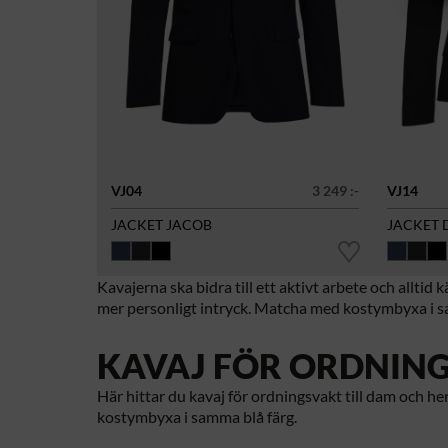
VJ04
3 249 :-
VJ14
JACKET JACOB
JACKET D
Kavajerna ska bidra till ett aktivt arbete och allti
mer personligt intryck. Matcha med kostymbyxa i sa
KAVAJ FÖR ORDNIN
Här hittar du kavaj för ordningsvakt till dam och 
kostymbyxa i samma blå färg.