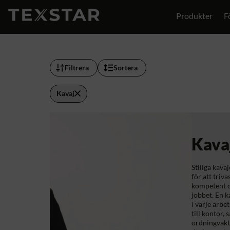
Produkter
F
Filtrera
Sortera
Kavaj
Kava
Stiliga kava
för att triva
kompetent o
jobbet. En ka
i varje arbe
till kontor, 
ordningvakt