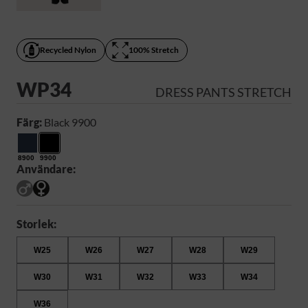
Recycled Nylon
100% Stretch
WP34
DRESS PANTS STRETCH
Färg:
Black 9900
8900
9900
Användare:
Storlek:
W25
W26
W27
W28
W29
W30
W31
W32
W33
W34
W36