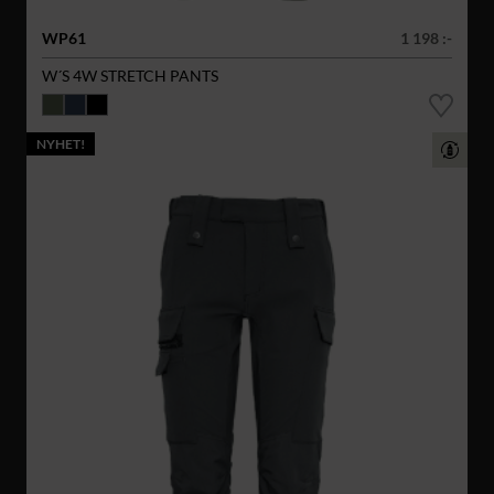
WP61
1 198 :-
W´S 4W STRETCH PANTS
NYHET!