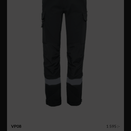
VP08
1 595 :-