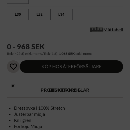
L30
L32
L34
Måttabell
0 - 968 SEK
Rek (>25st) exkl. moms / Rek (1st):
1 065 SEK
exkl. moms
KÖP HOS ÅTERFÖRSÄLJARE
PRODUKTFÖRDELAR
BESKRIVNING
Dressbyxa i 100% Stretch
Justerbar midja
Kil i gren
Förhöjd Midja