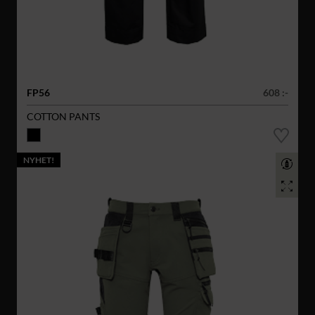
FP56
608 :-
COTTON PANTS
NYHET!