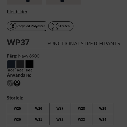
Fler bilder
Recycled Polyester
Stretch
WP37
FUNCTIONAL STRETCH PANTS
Färg:
Navy 8900
8900
9600
9900
Användare:
Storlek:
W25
W26
W27
W28
W29
W30
W31
W32
W33
W34