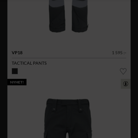
VP18
1 595 :-
TACTICAL PANTS
NYHET!