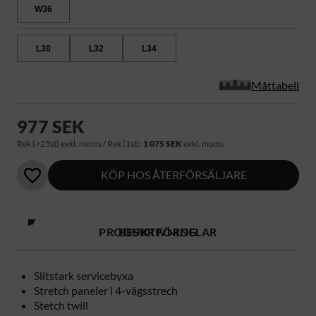
W36
L30
L32
L34
Måttabell
977 SEK
Rek (>25st) exkl. moms / Rek (1st):
1 075 SEK
exkl. moms
KÖP HOS ÅTERFÖRSÄLJARE
PRODUKTFÖRDELAR
BESKRIVNING
Slitstark servicebyxa
Stretch paneler i 4-vägsstrech
Stetch twill