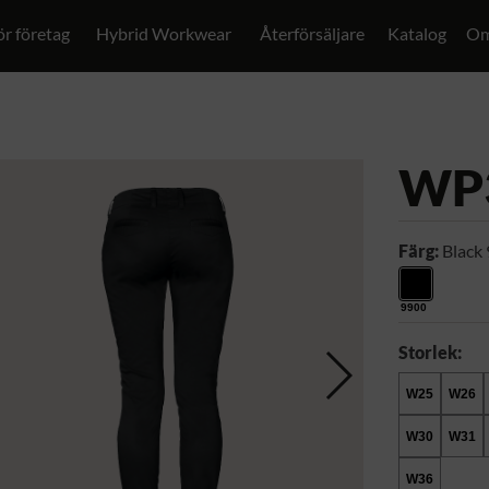
ör företag
Hybrid Workwear
Återförsäljare
Katalog
Om
WP
Färg:
Black
9900
Storlek:
W25
W26
W30
W31
W36