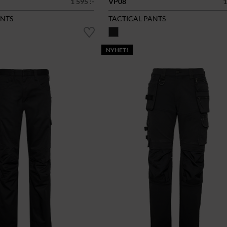
1 595 :-
VP08
1
ANTS
TACTICAL PANTS
NYHET!