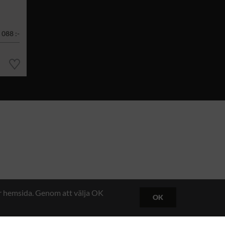
 088 :-
år hemsida. Genom att välja OK
OK