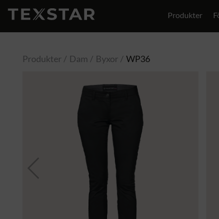
Produkter
F
Produkter
Dam
Byxor
WP36