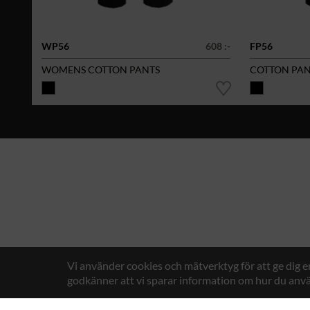
WP56
608 :-
FP56
WOMENS COTTON PANTS
COTTON PAN
Vi använder cookies och mätverktyg för att ge dig 
godkänner att vi sparar information om hur du anvä