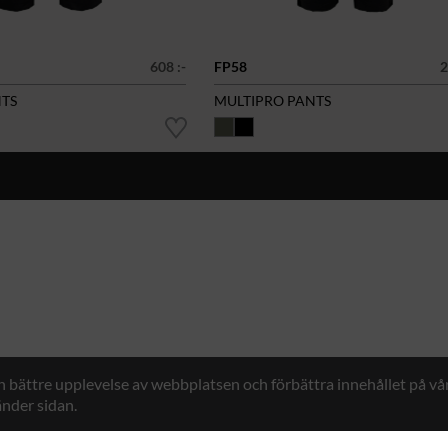
608 :-
FP58
2
TS
MULTIPRO PANTS
en bättre upplevelse av webbplatsen och förbättra innehållet på v
nder sidan.