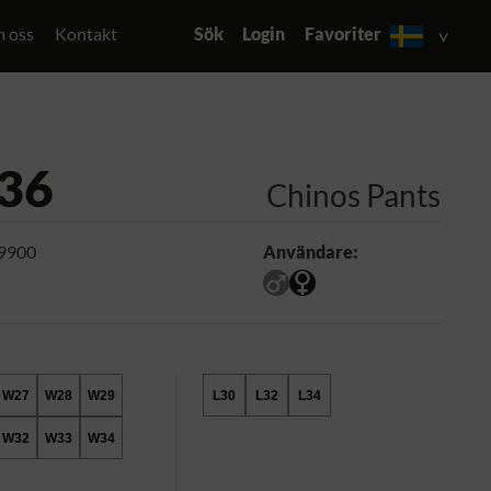
 oss
Kontakt
Sök
Login
Favoriter
36
Chinos Pants
 9900
Användare:
W27
W28
W29
L30
L32
L34
W32
W33
W34