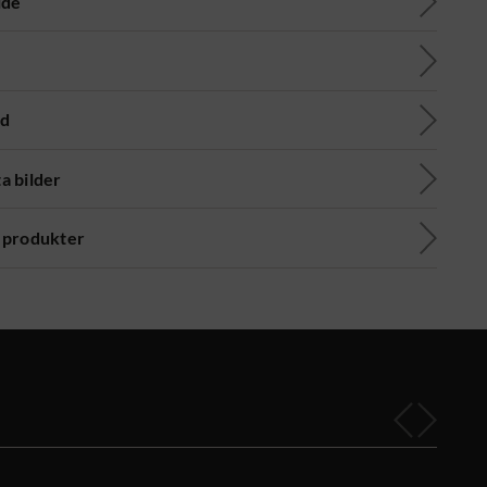
ide
ad
a bilder
 produkter