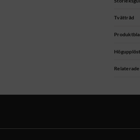
Storleksgu
Tvättråd
Produktbl
Högupplöst
Relaterade