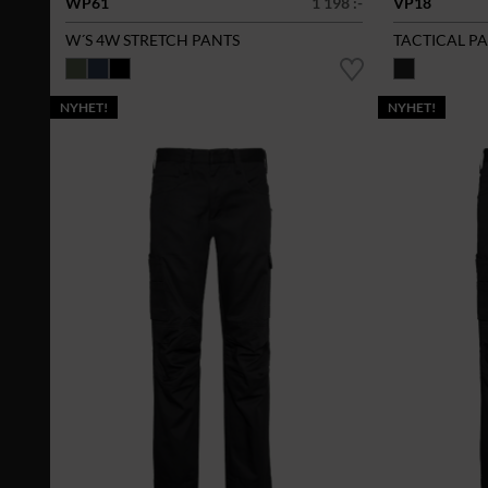
WP61
1 198 :-
VP18
W´S 4W STRETCH PANTS
TACTICAL P
NYHET!
NYHET!