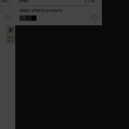
 595 :-
FP61
1 198 :-
4WAY STRETCH PANTS