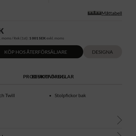
Måttabell
K
. moms / Rek (1st):
1 001 SEK
exkl. moms
KÖP HOS ÅTERFÖRSÄLJARE
DESIGNA
PRODUKTFÖRDELAR
BESKRIVNING
ch Twill
Stolpfickor bak