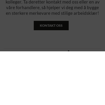
kolleger. Ta deretter kontakt med oss eller en av
våre forhandlere, så hjelper vi deg med å bygge
en sterkere merkevare med stilige arbeidsklær!
KONTAKT OSS
VI HJELPER DEG MED Å VELGE
RIKTIG.