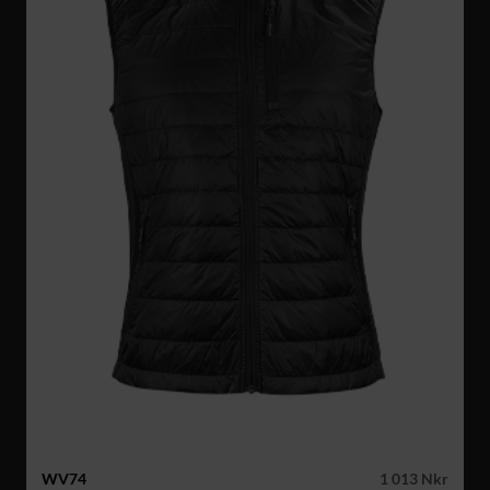
WV74
1 013 Nkr