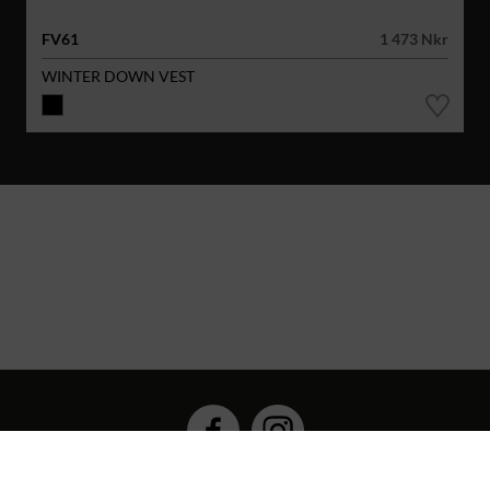
FV61
1 473 Nkr
WINTER DOWN VEST