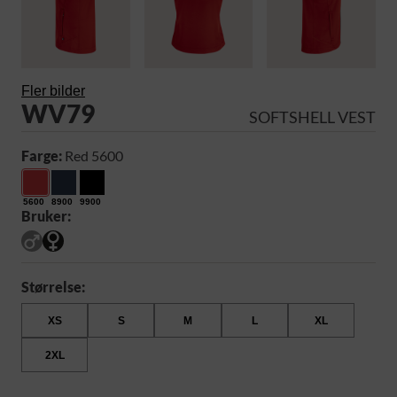
Fler bilder
WV79
SOFTSHELL VEST
Farge:
Red 5600
5600
8900
9900
Bruker:
Størrelse:
XS
S
M
L
XL
2XL