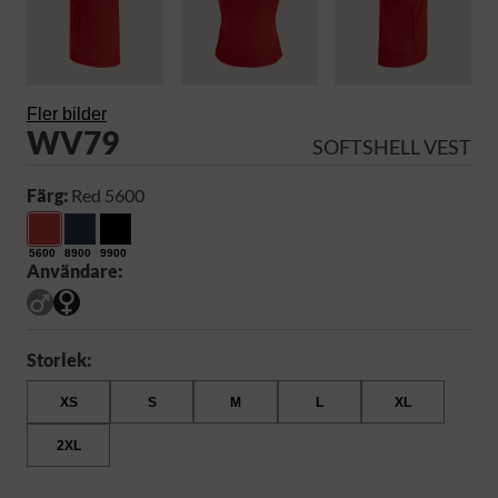
Fler bilder
WV79
SOFTSHELL VEST
Färg:
Red 5600
5600
8900
9900
Användare:
Storlek:
XS
S
M
L
XL
2XL