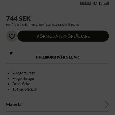
Måttabell
744 SEK
Rek (>25st) exkl. moms / Rek (1st):
819 SEK
exkl. moms
KÖP HOS ÅTERFÖRSÄLJARE
PRODUKTFÖRDELAR
BESKRIVNING
2-lagers väst
Högre krage
Bröstficka
Två sidofickor
Material