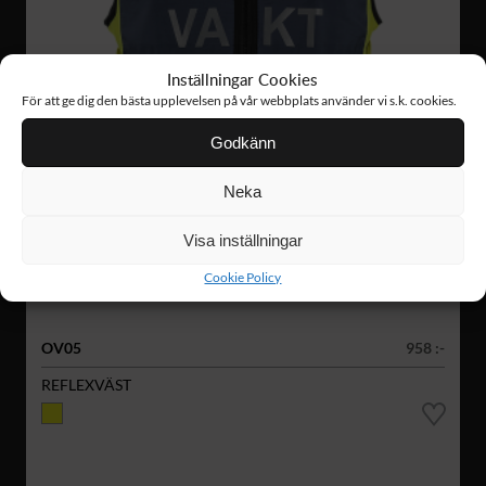
Inställningar Cookies
För att ge dig den bästa upplevelsen på vår webbplats använder vi s.k. cookies.
Godkänn
Neka
Visa inställningar
Cookie Policy
OV05
958 :-
REFLEXVÄST