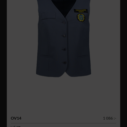
OV14
1 086 :-