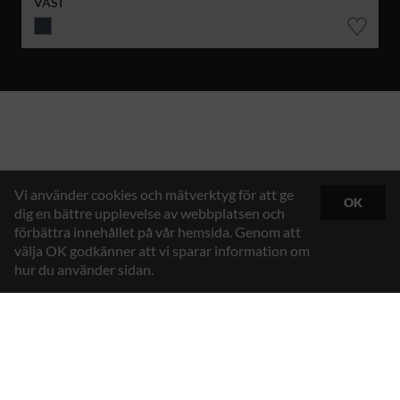
VÄST
Vi använder cookies och mätverktyg för att ge
OK
dig en bättre upplevelse av webbplatsen och
förbättra innehållet på vår hemsida. Genom att
välja OK godkänner att vi sparar information om
hur du använder sidan.
Hybrid Workwear™
Texstar AB
Gösvägen 7, 761 48 Norrtälje, Sweden