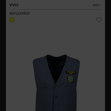
VV02
660 :-
REFLEXVÄST