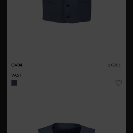
OV04
1 086 :-
VÄST