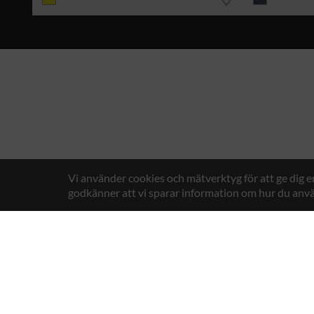
Vi använder cookies och mätverktyg för att ge dig 
godkänner att vi sparar information om hur du anvä
Texstar AB
Gösväge