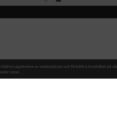
en bättre upplevelse av webbplatsen och förbättra innehållet på v
nder sidan.
Hybrid Workwear™
n 7, 761 48 Norrtälje, Sweden
Kontakt
+46 176 29 65 50
E