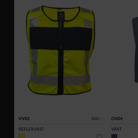
VV02
660 :-
OV04
REFLEXVÄST
VÄST