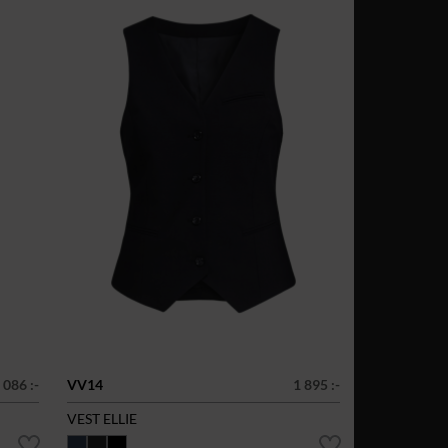
 086 :-
VV14
1 895 :-
VEST ELLIE