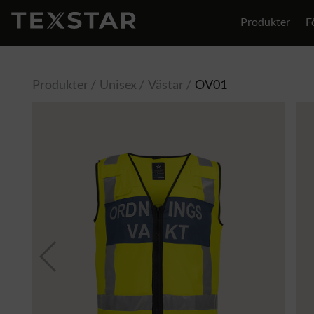
Produkter
F
Produkter
Unisex
Västar
OV01