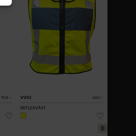
958 :-
VV03
660 :-
REFLEXVÄST