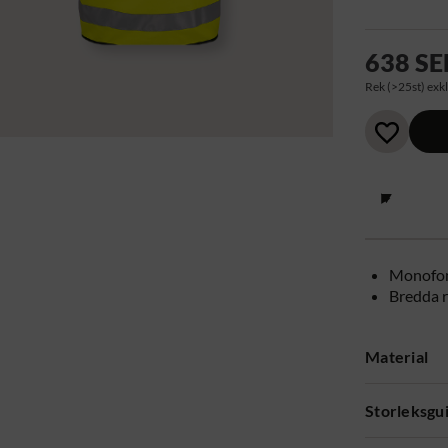
638 SE
Rek (>25st) exkl
Monofon
Bredda r
Material
Storleksgu