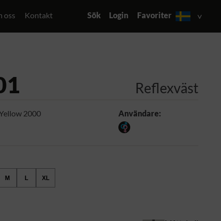
 oss
Kontakt
Sök
Login
Favoriter
01
Reflexväst
Yellow 2000
Användare:
M
L
XL