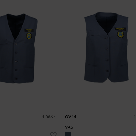
1 086 :-
OV14
1
VÄST