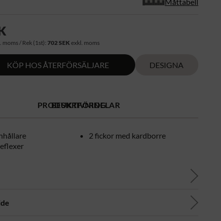
Måttabell
K
. moms / Rek (1st):
702 SEK
exkl. moms
KÖP HOS ÅTERFÖRSÄLJARE
DESIGNA
PRODUKTFÖRDELAR
BESKRIVNING
hållare
2 fickor med kardborre
eflexer
ide