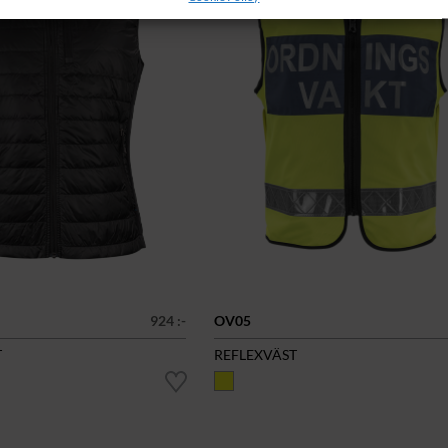
924 :-
OV05
T
REFLEXVÄST