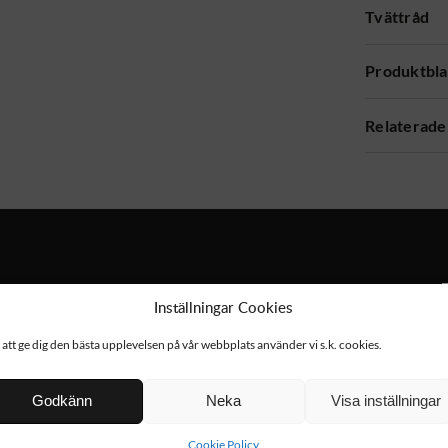
Tvättråd
Produktbl
Relaterade
Inställningar Cookies
 att ge dig den bästa upplevelsen på vår webbplats använder vi s.k. cookies.
Godkänn
Neka
Visa inställningar
Cookie Policy