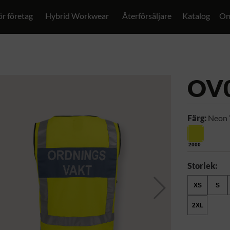
ör företag
Hybrid Workwear
Återförsäljare
Katalog
Om
OV
Färg:
Neon 
2000
Storlek:
XS
S
2XL