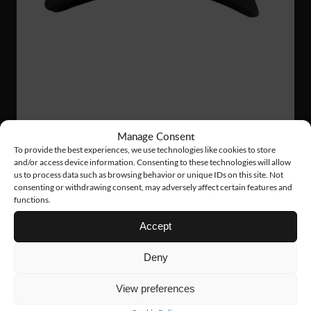
AC09
14 €
Manage Consent
To provide the best experiences, we use technologies like cookies to store
TECH CAP
and/or access device information. Consenting to these technologies will allow
us to process data such as browsing behavior or unique IDs on this site. Not
consenting or withdrawing consent, may adversely affect certain features and
functions.
Accept
Deny
View preferences