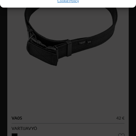
Cookie Policy
VA05
42 €
VARTIJAVYÖ