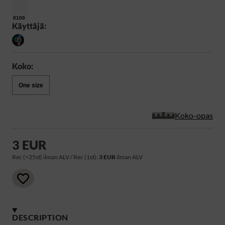
0100
Käyttäjä:
Koko:
One size
Koko-opas
3 EUR
Rec (>25st) ilman ALV / Rec (1st):
3 EUR
ilman ALV
DESCRIPTION