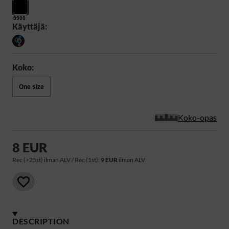
9900
Käyttäjä:
Koko:
One size
Koko-opas
8 EUR
Rec (>25st) ilman ALV / Rec (1st):
9 EUR
ilman ALV
DESCRIPTION