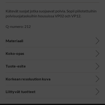
Kätevät suojat jotka suojaavat polvia. Sopii piilotettuihin
polvisuojataskuihin housuissa VP02 och VP12.
Q-numero: 212
Materiaali
Koko-opas
Tuote-esite
Korkean resoluution kuva
Liittyvät tuotteet