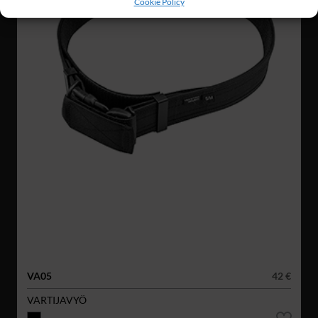
Cookie Policy
VA05
42 €
VARTIJAVYÖ