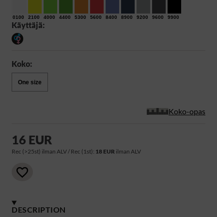
0100
2100
4000
4400
5300
5600
8400
8900
9200
9600
9900
Käyttäjä:
Koko:
One size
Koko-opas
16 EUR
Rec (>25st) ilman ALV / Rec (1st):
18 EUR
ilman ALV
DESCRIPTION