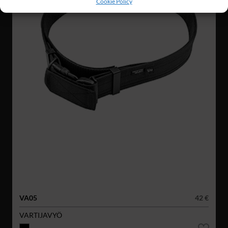
Cookie Policy
VA05
42 €
VARTIJAVYÖ