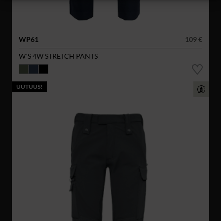
WP61
109 €
W´S 4W STRETCH PANTS
UUTUUS!