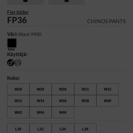
Fler bilder
FP36
CHINOS PANTS
Väri:
Black 9900
9900
Käyttäjä:
Koko:
W28
W29
W30
W31
W32
W33
W34
W36
W38
W40
W42
W44
W46
L30
L32
L34
L36