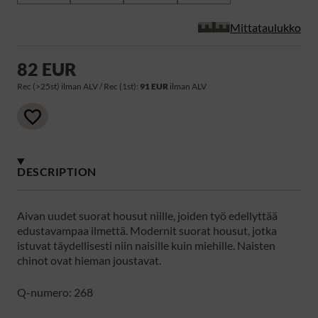
Mittataulukko
82 EUR
Rec (>25st) ilman ALV / Rec (1st):
91 EUR
ilman ALV
DESCRIPTION
Aivan uudet suorat housut niille, joiden työ edellyttää
edustavampaa ilmettä. Modernit suorat housut, jotka
istuvat täydellisesti niin naisille kuin miehille. Naisten
chinot ovat hieman joustavat.
Q-numero: 268