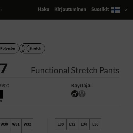
ar
Haku
Kirjautuminen
Suosikit
 Polyester
Stretch
7
Functional Stretch Pants
8900
Käyttäjä:
00
W30
W31
W32
L30
L32
L34
L36