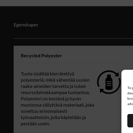
Egenskaper
Recycled Polyester
Tuote sisältää kierrätettyä
polyesteriä, mikä vähentää uusien
raaka-aineiden tarvetta ja tukee
To 
resurssitehokkaampaa tuotantoa.
dev
Polyesteri on kestävä ja hyvin
bro
adv
muotonsa säilyttävä materiaali, joka
soveltuu erinomaisesti
työvaatteisiin, joita käytetään ja
pestään usein.