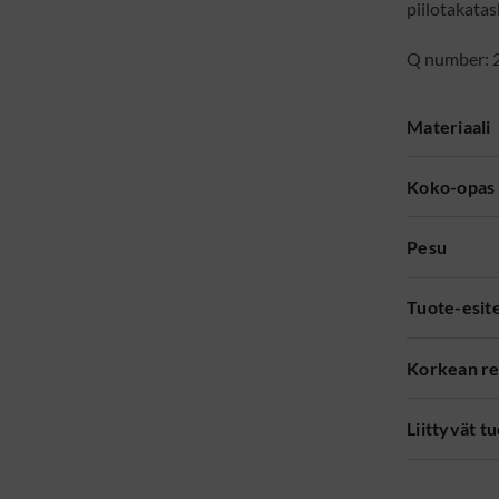
piilotakatas
Q number: 
Materiaali
Koko-opas
Pesu
Tuote-esit
Korkean re
Liittyvät t