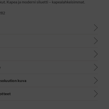
kut. Kapea ja moderni siluetti – kapealahkeisimmat.
282
e
soluution kuva
uotteet