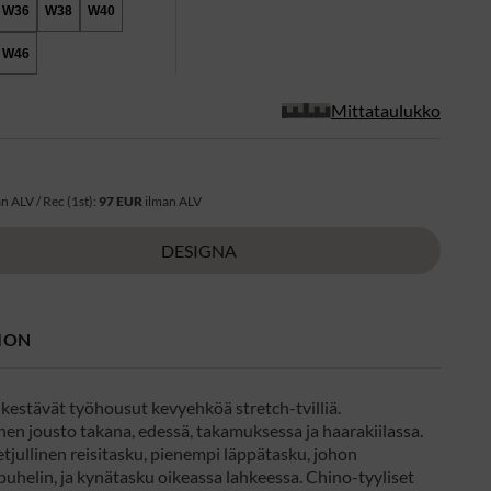
W36
W38
W40
W46
Mittataulukko
R
n ALV / Rec (1st):
97 EUR
ilman ALV
DESIGNA
ION
 kestävät työhousut kevyehköä stretch-tvilliä.
en jousto takana, edessä, takamuksessa ja haarakiilassa.
tjullinen reisitasku, pienempi läppätasku, johon
uhelin, ja kynätasku oikeassa lahkeessa. Chino-tyyliset