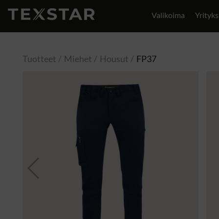
Valikoima
Yrityks
Yhteystiedot
Tuotteet
Miehet
Housut
FP37