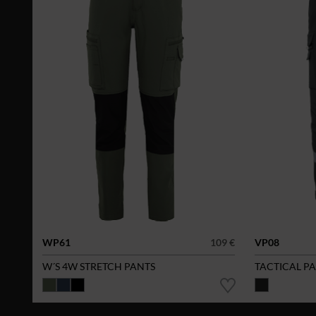
WP61
109 €
VP08
W´S 4W STRETCH PANTS
TACTICAL P