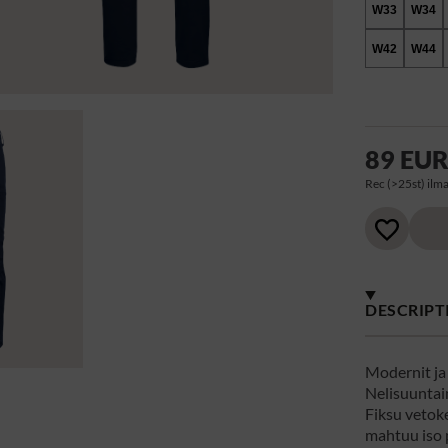
W33
W34
W42
W44
89 EU
Rec (>25st) ilma
DESCRIPT
Modernit ja
Nelisuuntain
Fiksu vetoke
mahtuu iso p