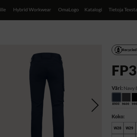
ille
Hybrid Workwear
OmaLogo
Katalogi
Tietoja Texst
Recycled
FP3
Väri:
Navy 
8900
9600
99
Koko:
W28
W29