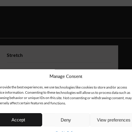
Stretch
Vaate sisältää stretch-materiaalia,
Manage Consent
joka lisää liikkuvuutta ja
käyttömukavuutta siellä missä sitä
provide the best experiences, we use technologies like cookies to store and/or access
eniten tarvitaan. Stretch-paneelit on
ice information. Consenting to these technologies will allow us to process data such as
sijoitettu valikoituihin kohtiin, kuten
wsing behavior or unique IDs on this site. Not consenting or withdrawing consent, may
ersely affect certain features and functions.
polviin, takaosaan tai selkään, jotta
vaate joustaa paremmin ja säilyttää
hyvän istuvuuden koko päivän ajan.
Accept
Deny
View preferences