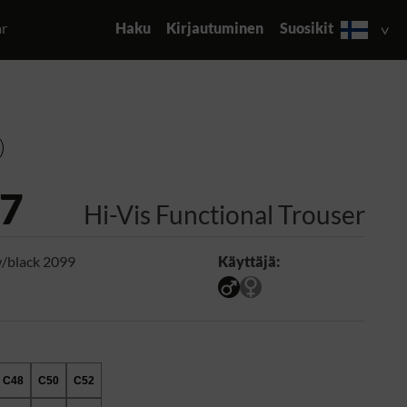
ar
Haku
Kirjautuminen
Suosikit
7
Hi-Vis Functional Trouser
/black 2099
Käyttäjä:
C48
C50
C52