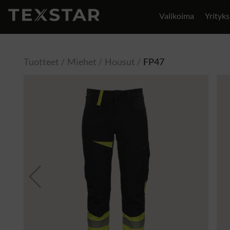
Valikoima
Yrityks
Yhteystiedot
Tuotteet
Miehet
Housut
FP47