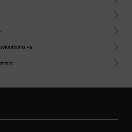
e
soluution kuva
uotteet