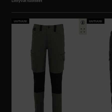
Liittyvät tuotteet
UUTUUS!
UUTUUS!