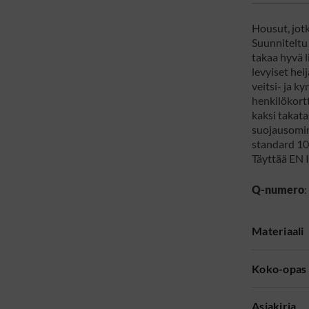
Housut, jotk
Suunniteltu 
takaa hyvä 
levyiset heij
veitsi- ja k
henkilökortt
kaksi takata
suojausomin
standard 10
Täyttää EN 
Q-numero
Materiaali
Koko-opas
Asiakirja