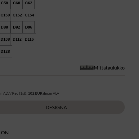
C58
C60
C62
C150
C152
C154
D88
D92
D96
D108
D112
D116
D128
Mittataulukko
R
n ALV / Rec (1st):
102 EUR
ilman ALV
DESIGNA
ION