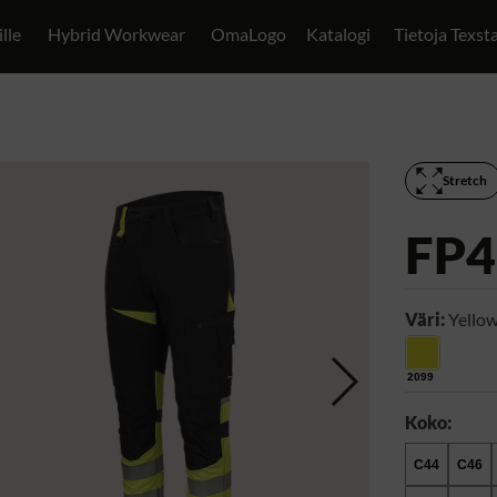
ille
Hybrid Workwear
OmaLogo
Katalogi
Tietoja Texst
Stretch
FP4
Väri:
Yellow
2099
Koko:
C44
C46