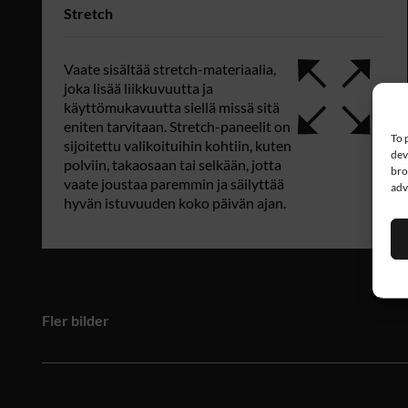
Stretch
Vaate sisältää stretch-materiaalia,
joka lisää liikkuvuutta ja
käyttömukavuutta siellä missä sitä
eniten tarvitaan. Stretch-paneelit on
To 
sijoitettu valikoituihin kohtiin, kuten
dev
polviin, takaosaan tai selkään, jotta
bro
vaate joustaa paremmin ja säilyttää
adv
hyvän istuvuuden koko päivän ajan.
Fler bilder