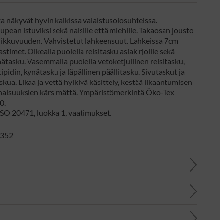
a näkyvät hyvin kaikissa valaistusolosuhteissa.
upean istuviksi sekä naisille että miehille. Takaosan jousto
liikkuvuuden. Vahvistetut lahkeensuut. Lahkeissa 7cm
astimet. Oikealla puolella reisitasku asiakirjoille sekä
ynätasku. Vasemmalla puolella vetoketjullinen reisitasku,
ipidin, kynätasku ja läpällinen päällitasku. Sivutaskut ja
skua. Likaa ja vettä hylkivä käsittely, kestää likaantumisen
aisuuksien kärsimättä. Ympäristömerkintä Öko-Tex
0.
ISO 20471, luokka 1, vaatimukset.
: 352