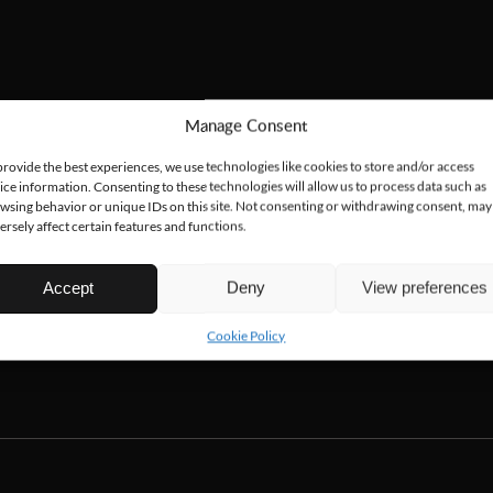
Manage Consent
provide the best experiences, we use technologies like cookies to store and/or access
ice information. Consenting to these technologies will allow us to process data such as
wsing behavior or unique IDs on this site. Not consenting or withdrawing consent, may
ersely affect certain features and functions.
Accept
Deny
View preferences
Cookie Policy