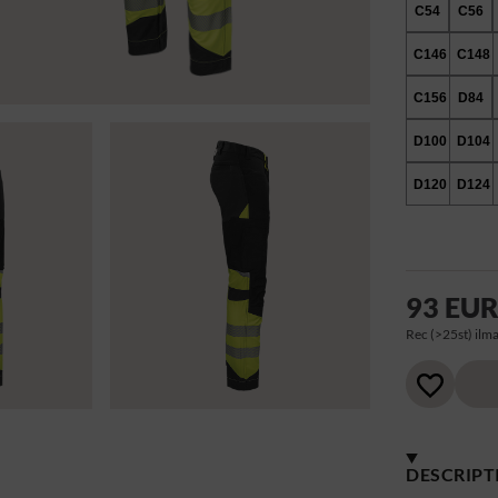
C54
C56
C146
C148
C156
D84
D100
D104
D120
D124
93 EU
Rec (>25st) ilma
DESCRIPT