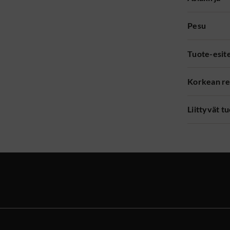
Pesu
Tuote-esit
Korkean re
Liittyvät t