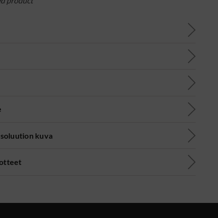
ed product
e
soluution kuva
uotteet