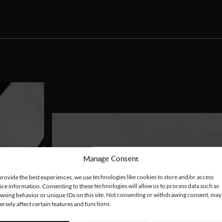
Manage Consent
provide the best experiences, we use technologies like cookies to store and/or access
ice information. Consenting to these technologies will allow us to process data such as
wsing behavior or unique IDs on this site. Not consenting or withdrawing consent, may
ersely affect certain features and functions.