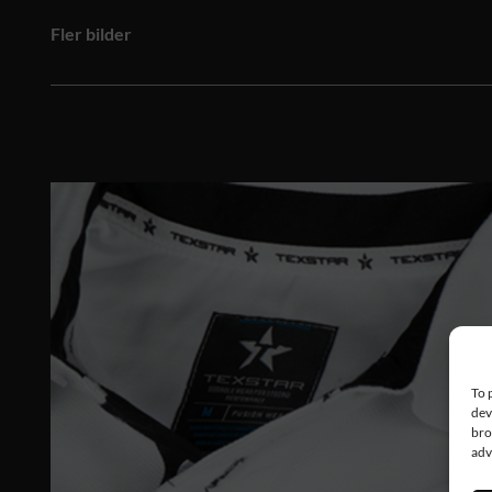
Fler bilder
To 
dev
bro
adv