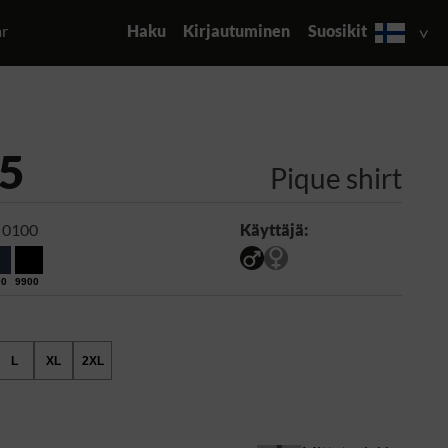
ar
Haku
Kirjautuminen
Suosikit
5
Pique shirt
 0100
Käyttäjä:
00
9900
L
XL
2XL