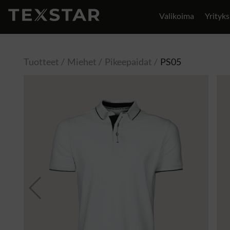
Valikoima
Yrityks
Yhteystiedot
Tuotteet
Miehet
Pikeepaidat
PS05