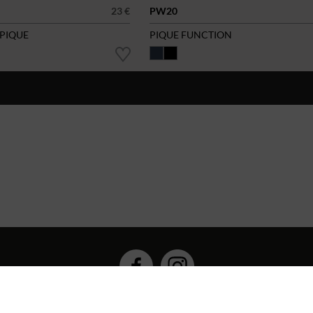
23 €
PW20
 PIQUE
PIQUE FUNCTION
Hybrid Workwear™