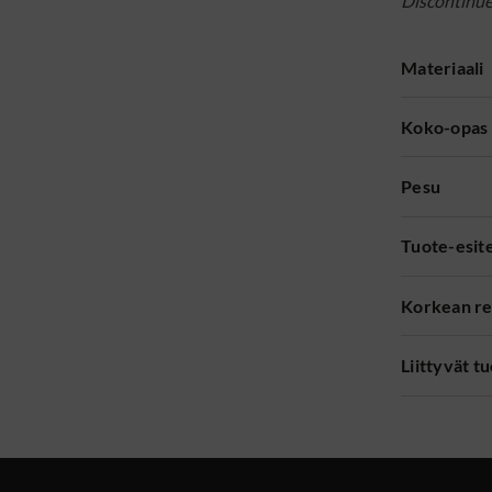
Discontinu
Materiaali
Koko-opas
Pesu
Tuote-esit
Korkean re
Liittyvät t