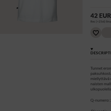
42 EU
Rec (>25st) ilma
DESCRIPT
Tunnet eron
paksuhkosta 
miellyttävä 
naisten mall
ulkopuolella
Q-numero: 