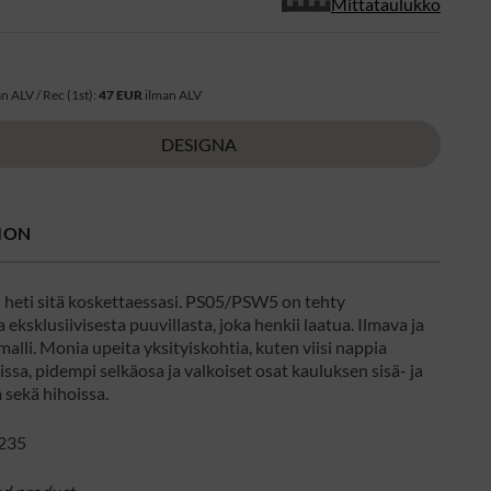
Mittataulukko
R
n ALV / Rec (1st):
47 EUR
ilman ALV
DESIGNA
ION
 heti sitä koskettaessasi. PS05/PSW5 on tehty
eksklusiivisesta puuvillasta, joka henkii laatua. Ilmava ja
malli. Monia upeita yksityiskohtia, kuten viisi nappia
issa, pidempi selkäosa ja valkoiset osat kauluksen sisä- ja
 sekä hihoissa.
235