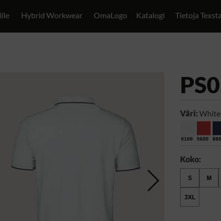
ille
Hybrid Workwear
OmaLogo
Katalogi
Tietoja Texst
PS0
Väri:
White
0100
5600
88
Koko:
S
M
3XL