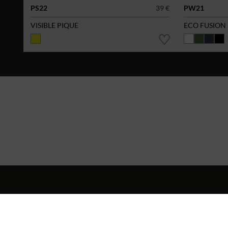
PS22
39 €
PW21
VISIBLE PIQUE
ECO FUSION