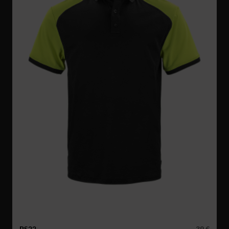
PS22
39 €