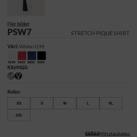
Fler bilder
PSW7
STRETCH PIQUE SHIRT
Väri:
White 0199
0199
5699
8899
9996
Käyttäjä:
Koko:
XS
S
M
L
XL
2XL
Mittataulukko