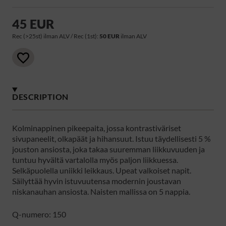
45 EUR
Rec (>25st) ilman ALV / Rec (1st):
50 EUR
ilman ALV
DESCRIPTION
Kolminappinen pikeepaita, jossa kontrastiväriset
sivupaneelit, olkapäät ja hihansuut. Istuu täydellisesti 5 %
jouston ansiosta, joka takaa suuremman liikkuvuuden ja
tuntuu hyvältä vartalolla myös paljon liikkuessa.
Selkäpuolella uniikki leikkaus. Upeat valkoiset napit.
Säilyttää hyvin istuvuutensa modernin joustavan
niskanauhan ansiosta. Naisten mallissa on 5 nappia.
Q-numero: 150