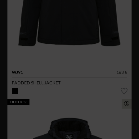
WJ91
163 €
PADDED SHELL JACKET
UUTUUS!