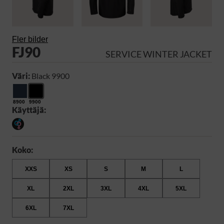
Fler bilder
FJ90
SERVICE WINTER JACKET
Väri:
Black 9900
8900
9900
Käyttäjä:
Koko:
XXS
XS
S
M
L
XL
2XL
3XL
4XL
5XL
6XL
7XL