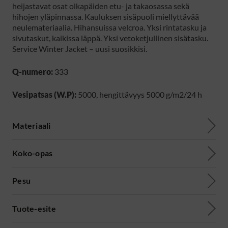
heijastavat osat olkapäiden etu- ja takaosassa sekä
hihojen yläpinnassa. Kauluksen sisäpuoli miellyttävää
neulemateriaalia. Hihansuissa velcroa. Yksi rintatasku ja
sivutaskut, kaikissa läppä. Yksi vetoketjullinen sisätasku.
Service Winter Jacket – uusi suosikkisi.
Q-numero:
333
Vesipatsas (W.P):
5000, hengittävyys 5000 g/m2/24 h
Materiaali
Koko-opas
Pesu
Tuote-esite