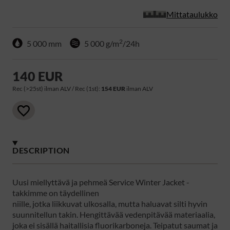
Mittataulukko
2
5 000 mm
5 000 g/m
/24h
140 EUR
Rec (>25st) ilman ALV / Rec (1st):
154 EUR
ilman ALV
DESCRIPTION
Uusi miellyttävä ja pehmeä Service Winter Jacket -
takkimme on täydellinen
niille, jotka liikkuvat ulkosalla, mutta haluavat silti hyvin
suunnitellun takin. Hengittävää vedenpitävää materiaalia,
joka ei sisällä haitallisia fluorikarboneja. Teipatut saumat ja