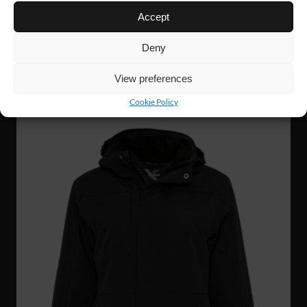
Accept
FJ69
127 €
INSULATED JACKET
Deny
View preferences
UUTUUS!
Cookie Policy