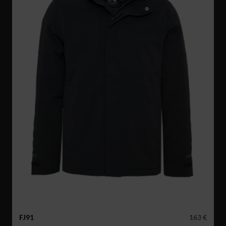
FJ91
163 €