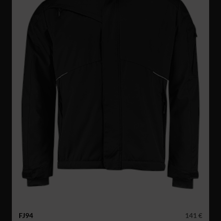
FJ94
141 €