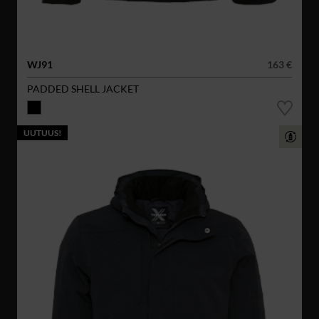
WJ91
163 €
PADDED SHELL JACKET
UUTUUS!