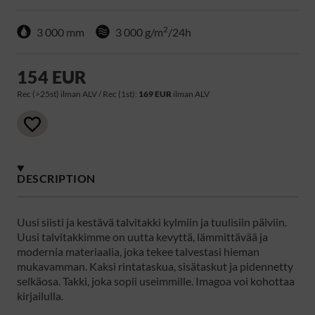
2
3 000 mm
3 000 g/m
/24h
154 EUR
Rec (>25st) ilman ALV / Rec (1st):
169 EUR
ilman ALV
DESCRIPTION
Uusi siisti ja kestävä talvitakki kylmiin ja tuulisiin päiviin.
Uusi talvitakkimme on uutta kevyttä, lämmittävää ja
modernia materiaalia, joka tekee talvestasi hieman
mukavamman. Kaksi rintataskua, sisätaskut ja pidennetty
selkäosa. Takki, joka sopii useimmille. Imagoa voi kohottaa
kirjailulla.