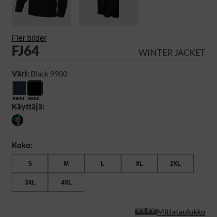
Fler bilder
FJ64
WINTER JACKET
Väri:
Black 9900
8900
9900
Käyttäjä:
Koko:
S
M
L
XL
2XL
3XL
4XL
Mittataulukko