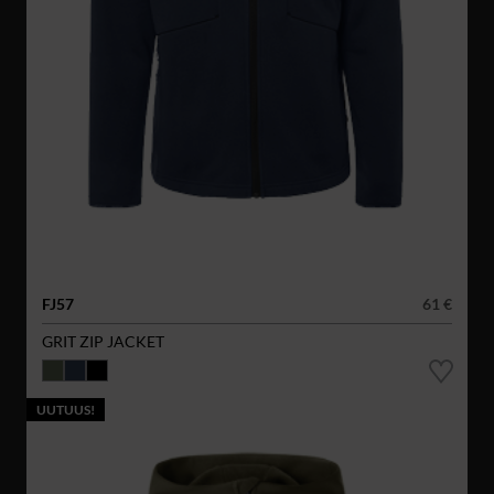
FJ57
61 €
GRIT ZIP JACKET
UUTUUS!