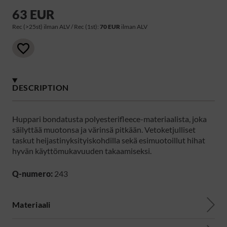
63 EUR
Rec (>25st) ilman ALV / Rec (1st):
70 EUR
ilman ALV
DESCRIPTION
Huppari bondatusta polyesterifleece-materiaalista, joka
säilyttää muotonsa ja värinsä pitkään. Vetoketjulliset
taskut heijastinyksityiskohdilla sekä esimuotoillut hihat
hyvän käyttömukavuuden takaamiseksi.
Q-numero:
243
Materiaali