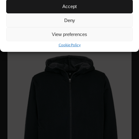
Accept
WJ56
63 €
GRIT ZIP HOODIE
Deny
View preferences
UUTUUS!
Cookie Policy