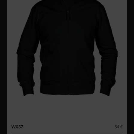
W037
54 €