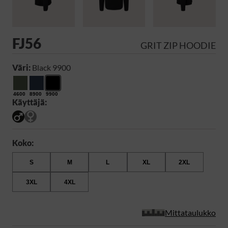
FJ56
GRIT ZIP HOODIE
Väri:
Black 9900
4600
8900
9900
Käyttäjä:
Koko:
S
M
L
XL
2XL
3XL
4XL
Mittataulukko