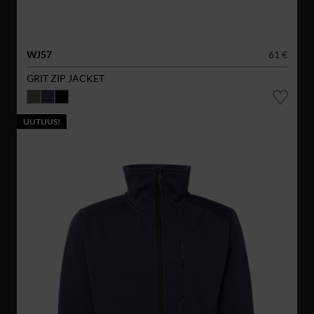
WJ57
61 €
GRIT ZIP JACKET
UUTUUS!