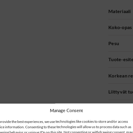
Materiaali
Koko-opas
Pesu
Tuote-esit
Korkean re
Liittyvät t
Manage Consent
provide the best experiences, we use technologies like cookies to store and/or access
ice information. Consenting to these technologies will allow us to process data such as
wsing behavior or unique IDs on this site. Not consenting or withdrawing consent, may