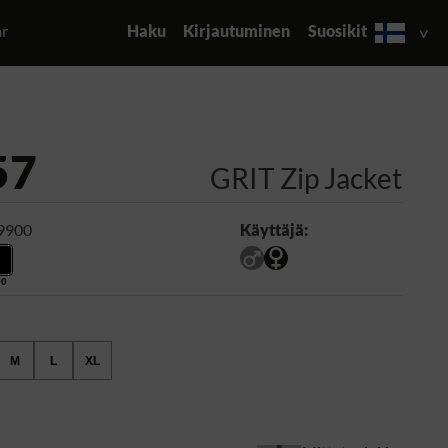
ar
Haku
Kirjautuminen
Suosikit
57
GRIT Zip Jacket
 9900
Käyttäjä:
00
M
L
XL