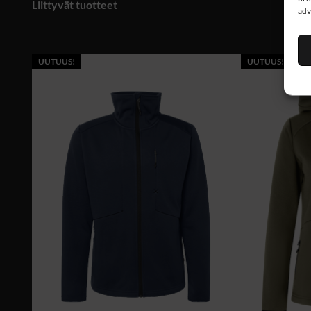
Liittyvät tuotteet
adv
UUTUUS!
UUTUUS!