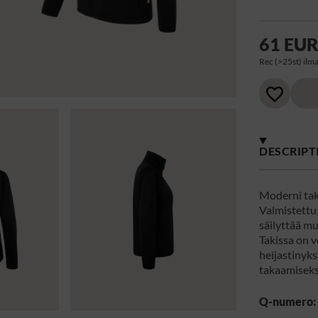
61 EU
Rec (>25st) ilma
DESCRIPT
Moderni takk
Valmistettu
säilyttää mu
Takissa on v
heijastinyk
takaamiseks
Q-numero: