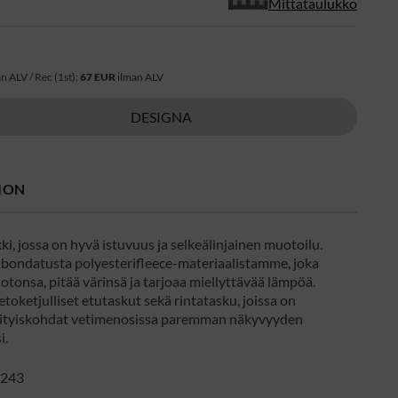
Mittataulukko
R
n ALV / Rec (1st):
67 EUR
ilman ALV
DESIGNA
ION
i, jossa on hyvä istuvuus ja selkeälinjainen muotoilu.
 bondatusta polyesterifleece-materiaalistamme, joka
otonsa, pitää värinsä ja tarjoaa miellyttävää lämpöä.
etoketjulliset etutaskut sekä rintatasku, joissa on
sityiskohdat vetimenosissa paremman näkyvyyden
i.
243