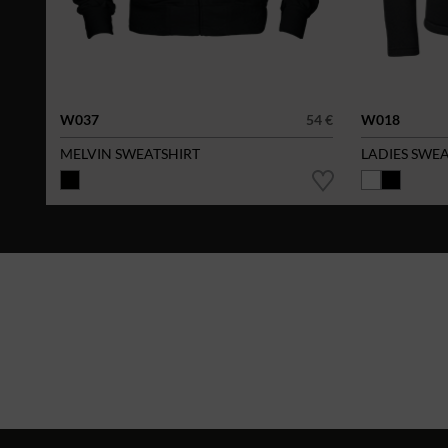
W037
54 €
W018
MELVIN SWEATSHIRT
LADIES SWE