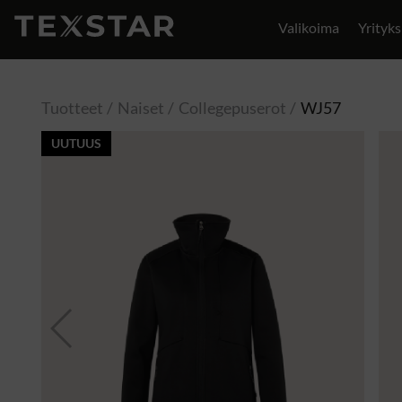
Valikoima
Yrityks
Yhteystiedot
Tuotteet
Naiset
Collegepuserot
WJ57
UUTUUS