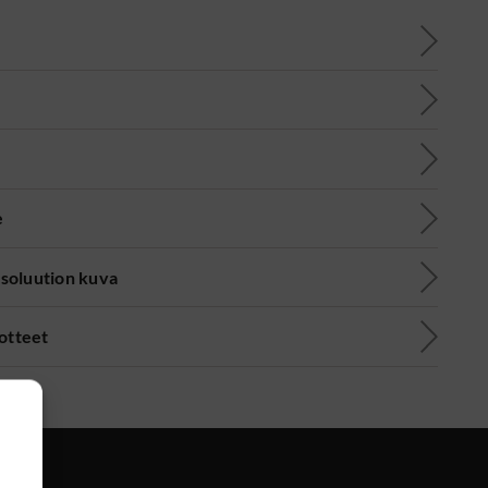
e
soluution kuva
uotteet