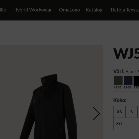
ille
Hybrid Workwear
OmaLogo
Katalogi
Tietoja Texst
WJ
Väri:
Black
4600
8900
99
Koko:
XS
S
2XL