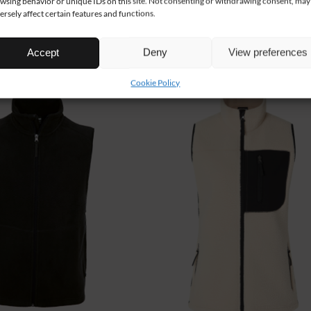
wsing behavior or unique IDs on this site. Not consenting or withdrawing consent, may
ersely affect certain features and functions.
Accept
Deny
View preferences
UUTUUS!
Cookie Policy