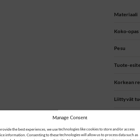
Materiaali
Koko-opas
Pesu
Tuote-esit
Korkean re
Liittyvät t
Manage Consent
provide the best experiences, we use technologies like cookies to store and/or access
ice information. Consenting to these technologies will allow us to process data such as