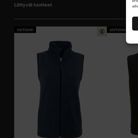
bro
Liittyvät tuotteet
adv
UUTUUS!
UUTUUS!