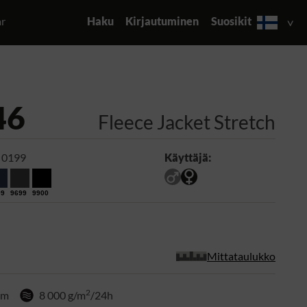
ar
Haku
Kirjautuminen
Suosikit
46
Fleece Jacket Stretch
 0199
Käyttäjä:
99
9699
9900
Mittataulukko
2
mm
8 000 g/m
/24h