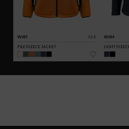
WJ85
52 €
WJ84
PILE FLEECE JACKET
LIGHT FLEEC