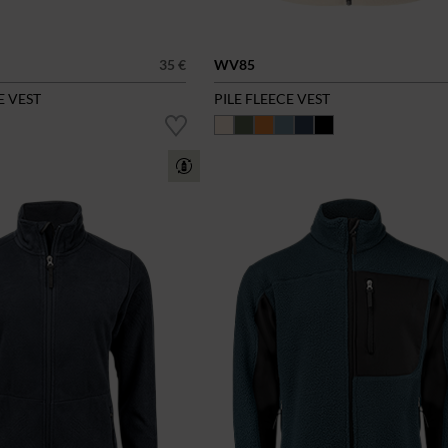
35 €
WV85
E VEST
PILE FLEECE VEST