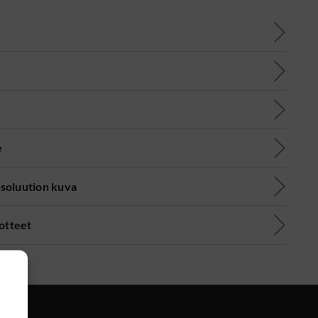
e
soluution kuva
uotteet