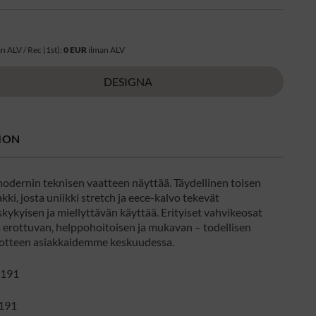
n ALV / Rec (1st):
0 EUR
ilman ALV
DESIGNA
ION
modernin teknisen vaatteen näyttää. Täydellinen toisen
kki, josta uniikki stretch ja eece-kalvo tekevät
ykyisen ja miellyttävän käyttää. Erityiset vahvikeosat
ä erottuvan, helppohoitoisen ja mukavan – todellisen
otteen asiakkaidemme keskuudessa.
191
191