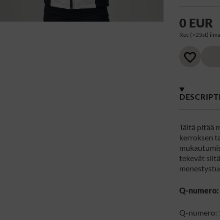
0 EUR
Rec (>25st) ilma
DESCRIPT
Tältä pitää 
kerroksen ta
mukautumisk
tekevät siit
menestystu
Q-numero:
Q-numero: 