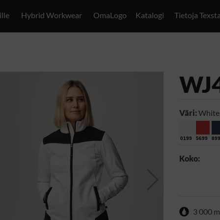
ille
Hybrid Workwear
OmaLogo
Katalogi
Tietoja Texst
WJ
Väri:
White
0199
5699
89
Koko:
3 000 