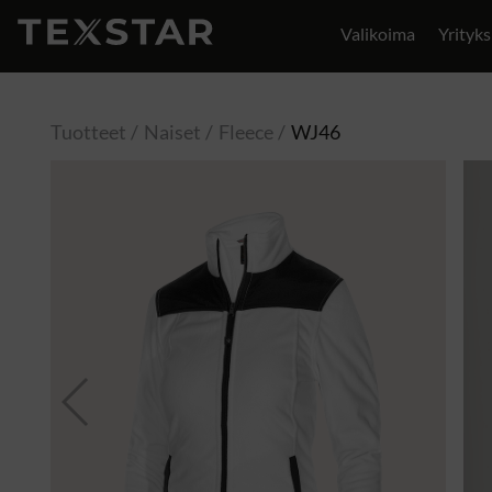
Valikoima
Yrityks
Yhteystiedot
Tuotteet
Naiset
Fleece
WJ46