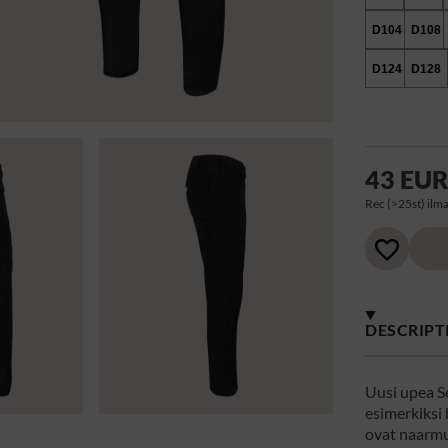
D104
D108
D124
D128
43 EU
Rec (>25st) ilma
DESCRIPT
Uusi upea Se
esimerkiksi 
ovat naarmut