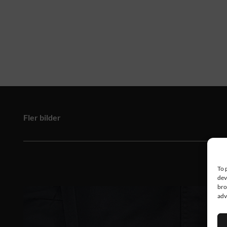
Fler bilder
To 
dev
bro
adv