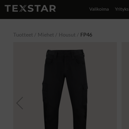
Valikoima
Yrityks
Yhteystiedot
Tuotteet
Miehet
Housut
FP46