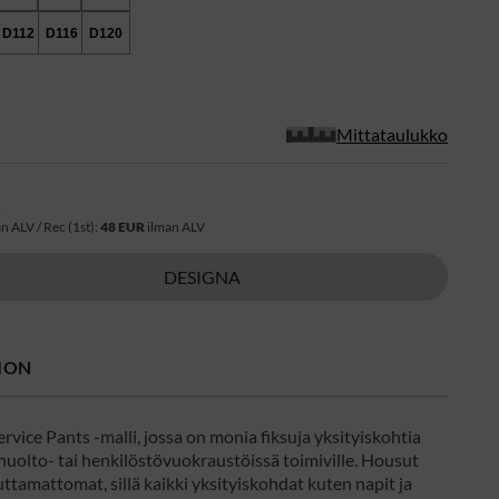
D112
D116
D120
Mittataulukko
R
n ALV / Rec (1st):
48 EUR
ilman ALV
DESIGNA
ION
rvice Pants -malli, jossa on monia fiksuja yksityiskohtia
huolto- tai henkilöstövuokraustöissä toimiville. Housut
tamattomat, sillä kaikki yksityiskohdat kuten napit ja