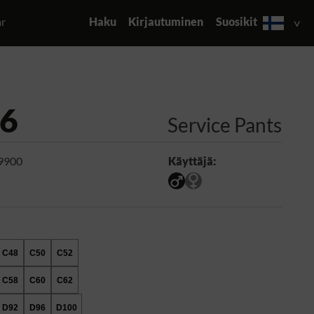
ar
Haku
Kirjautuminen
Suosikit
6
Service Pants
 9900
Käyttäjä:
C48
C50
C52
C58
C60
C62
D92
D96
D100