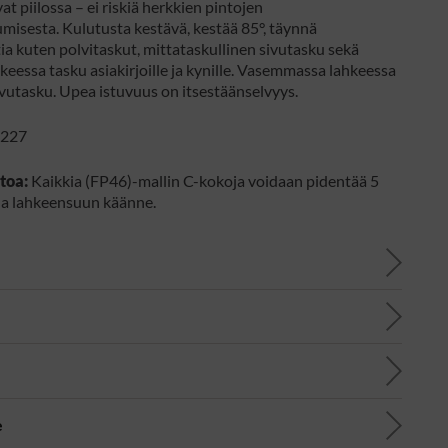
at piilossa – ei riskiä herkkien pintojen
isesta. Kulutusta kestävä, kestää 85°, täynnä
ia kuten polvitaskut, mittataskullinen sivutasku sekä
keessa tasku asiakirjoille ja kynille. Vasemmassa lahkeessa
ivutasku. Upea istuvuus on itsestäänselvyys.
227
toa:
Kaikkia (FP46)-mallin C-kokoja voidaan pidentää 5
a lahkeensuun käänne.
e