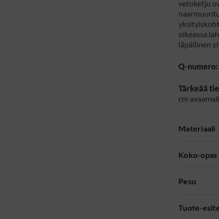
vetoketju ov
naarmuuntum
yksityiskoht
oikeassa lah
läpällinen s
Q-numero:
Tärkeää tie
cm avaamall
Materiaali
Koko-opas
Pesu
Tuote-esit