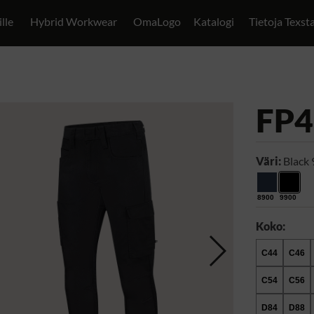
ille
Hybrid Workwear
OmaLogo
Katalogi
Tietoja Texst
FP4
Väri:
Black
8900
9900
Koko:
C44
C46
C54
C56
D84
D88