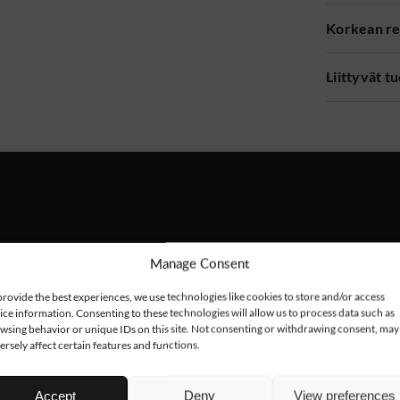
Korkean re
Liittyvät t
Manage Consent
provide the best experiences, we use technologies like cookies to store and/or access
ice information. Consenting to these technologies will allow us to process data such as
wsing behavior or unique IDs on this site. Not consenting or withdrawing consent, may
ersely affect certain features and functions.
Accept
Deny
View preferences