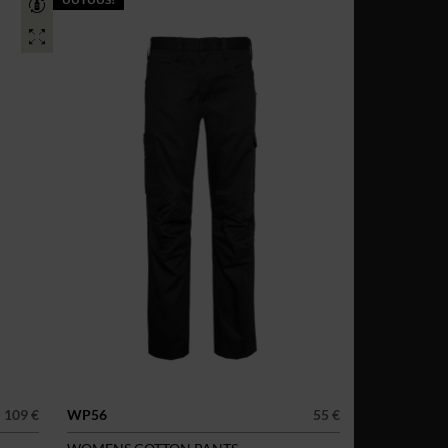
109 €
WP56
55 €