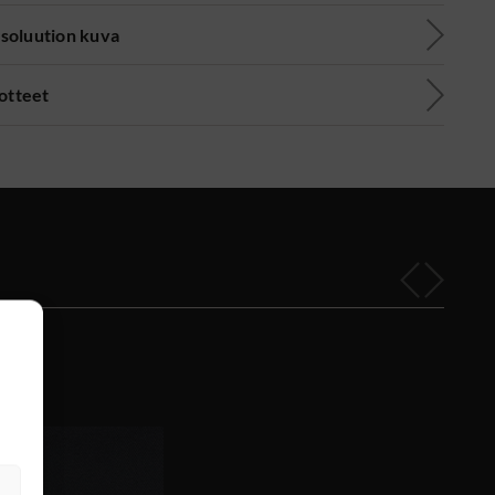
soluution kuva
uotteet