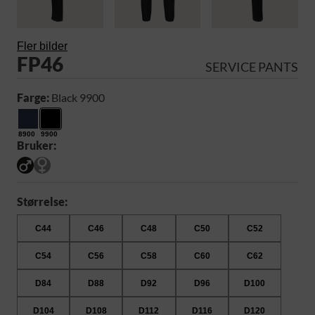
Fler bilder
FP46
SERVICE PANTS
Farge:
Black 9900
8900
9900
Bruker:
Størrelse:
C44
C46
C48
C50
C52
C54
C56
C58
C60
C62
D84
D88
D92
D96
D100
D104
D108
D112
D116
D120