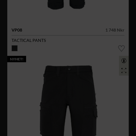
VP08
1 748 Nkr
TACTICAL PANTS
NYHET!