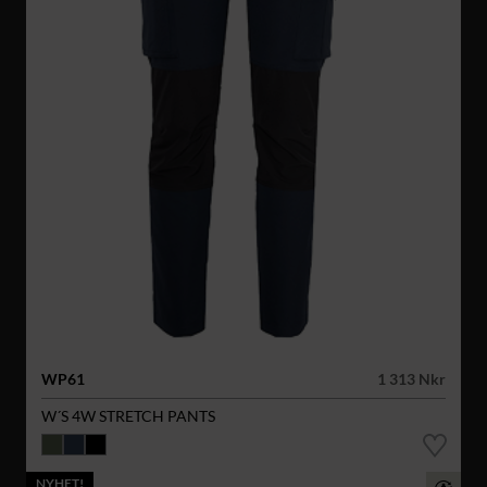
WP61
1 313 Nkr
W´S 4W STRETCH PANTS
NYHET!