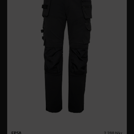
FP58
2 288 Nkr