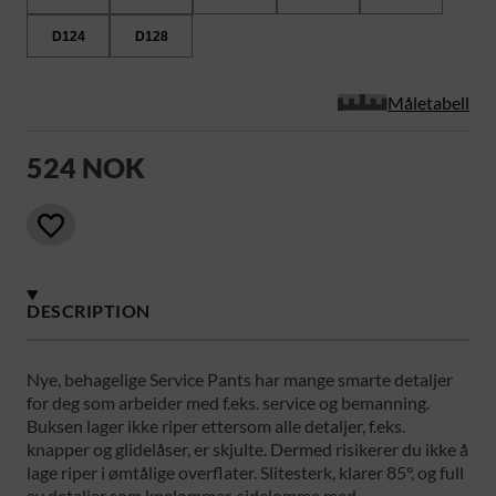
D124
D128
Måletabell
524 NOK
DESCRIPTION
Nye, behagelige Service Pants har mange smarte detaljer
for deg som arbeider med f.eks. service og bemanning.
Buksen lager ikke riper ettersom alle detaljer, f.eks.
knapper og glidelåser, er skjulte. Dermed risikerer du ikke å
lage riper i ømtålige overflater. Slitesterk, klarer 85°, og full
av detaljer som knelommer, sidelomme med