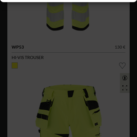
WP53
130 €
HI-VIS TROUSER