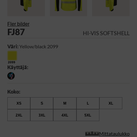
Fler bilder
FJ87
HI-VIS SOFTSHELL
Väri:
Yellow/black 2099
2099
Käyttäjä:
Koko:
XS
S
M
L
XL
2XL
3XL
4XL
5XL
Mittataulukko