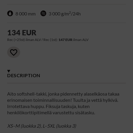
2
8 000 mm
3 000 g/m
/24h
134 EUR
Rec (>25st) ilman ALV / Rec (1st):
147 EUR
ilman ALV
DESCRIPTION
Aito softshell-takki, jonka pidennetty alaselkäosa takaa
erinomaisen toiminnallisuuden! Tuulta ja vettä hylkivä.
Irrotettava huppu. Fiksuja taskuja, kuten
henkilökorttipitimellä varustettu sisätasku.
XS–M (luokka 2), L–5XL (luokka 3)