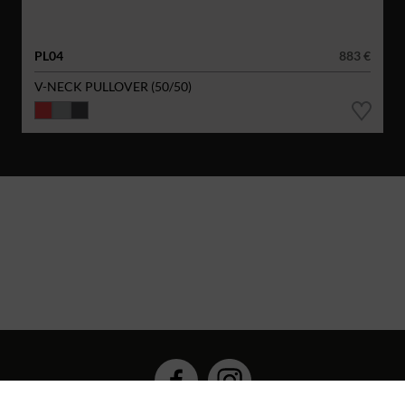
PL04
883 €
V-NECK PULLOVER (50/50)