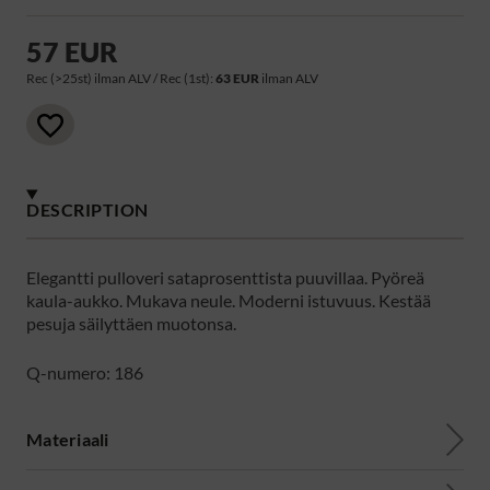
57 EUR
Rec (>25st) ilman ALV / Rec (1st):
63 EUR
ilman ALV
DESCRIPTION
Elegantti pulloveri sataprosenttista puuvillaa. Pyöreä
kaula-aukko. Mukava neule. Moderni istuvuus. Kestää
pesuja säilyttäen muotonsa.
Q-numero: 186
Materiaali