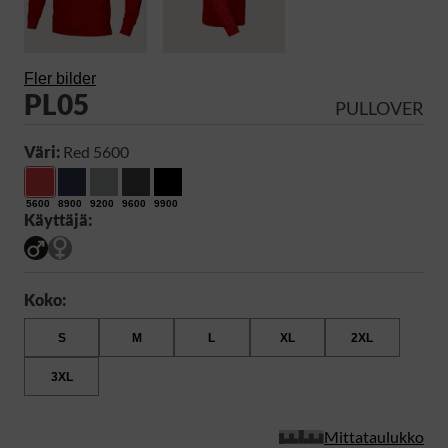
Fler bilder
PL05
PULLOVER
Väri:
Red 5600
5600
8900
9200
9600
9900
Käyttäjä:
Koko:
S
M
L
XL
2XL
3XL
Mittataulukko