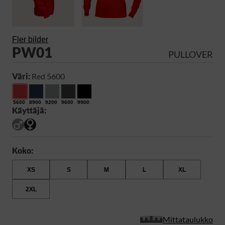
Fler bilder
PW01
PULLOVER
Väri:
Red 5600
5600
8900
9200
9600
9900
Käyttäjä:
Koko:
XS
S
M
L
XL
2XL
Mittataulukko