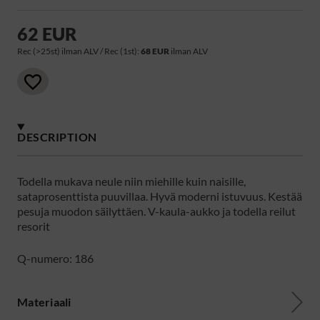
62 EUR
Rec (>25st) ilman ALV / Rec (1st):
68 EUR
ilman ALV
DESCRIPTION
Todella mukava neule niin miehille kuin naisille,
sataprosenttista puuvillaa. Hyvä moderni istuvuus. Kestää
pesuja muodon säilyttäen. V-kaula-aukko ja todella reilut
resorit
Q-numero: 186
Materiaali