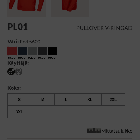
PL01
PULLOVER V-RINGAD
Väri:
Red 5600
5600
8900
9200
9600
9900
Käyttäjä:
Koko:
S
M
L
XL
2XL
3XL
Mittataulukko