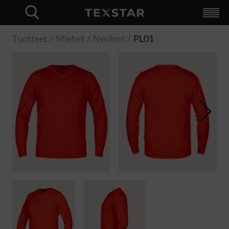
Valikoima
+
Yrityksille
+
Uniikki verkkokauppa
Profilointi
Logistiikka
Kokeile OmaLogoa
Räätälöidyt ratkaisut
Hybrid Workwear
OmaLogo
Katalogi
Tietoja Texstar
+
Logistiikka
Profilointi
Räätälöidyt ratkaisut
Laatu
Kestävyys
Yhteystiedot
Language
+
Kirjautuminen
Svenska
Finska
Norska
Engelska
Close
Tuotteet
Miehet
Neuleet
PL01