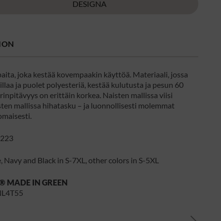
DESIGNA
ION
aita, joka kestää kovempaakin käyttöä. Materiaali, jossa
llaa ja puolet polyesteriä, kestää kulutusta ja pesun 60
rinpitävyys on erittäin korkea. Naisten mallissa viisi
sten mallissa hihatasku – ja luonnollisesti molemmat
omaisesti.
223
 Navy and Black in S-7XL, other colors in S-5XL
® MADE IN GREEN
NL4T55