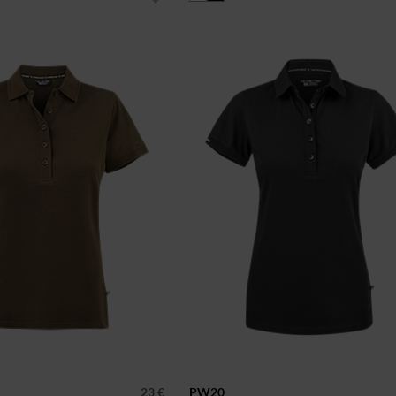
23 €
PW20