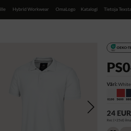
ille
Hybrid Workwear
OmaLogo
Katalogi
Tietoja Texst
OEKO-T
PS0
Väri:
White
0100
5600
88
24 EU
Rec (>25st) ilma