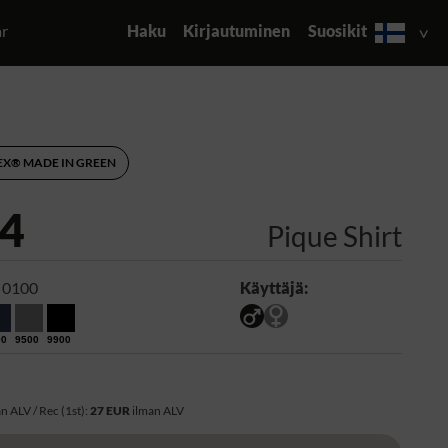
ar
Haku
Kirjautuminen
Suosikit
EX® MADE IN GREEN
4
Pique Shirt
 0100
Käyttäjä:
00
9500
9900
R
n ALV / Rec (1st):
27 EUR
ilman ALV