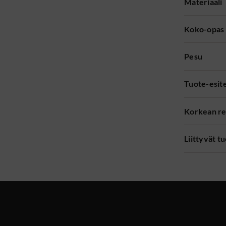
Materiaali
Koko-opas
Pesu
Tuote-esit
Korkean re
Liittyvät t