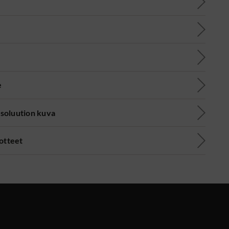
e
soluution kuva
uotteet