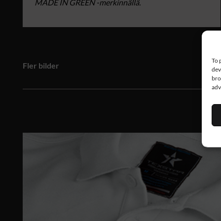
MADE IN GREEN -merkinnällä.
To 
Fler bilder
dev
bro
adv