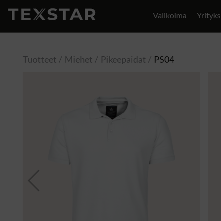
Valikoima
Yrityks
Yhteystiedot
Tuotteet
Miehet
Pikeepaidat
PS04