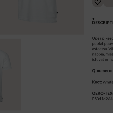
DESCRIPT
Upea pikeep
puolet puuvi
asteessa. Vä
nappia, mie
istuvat erin
Q-numero:
Koot:
White,
OEKO-TEX
PS04 M2A