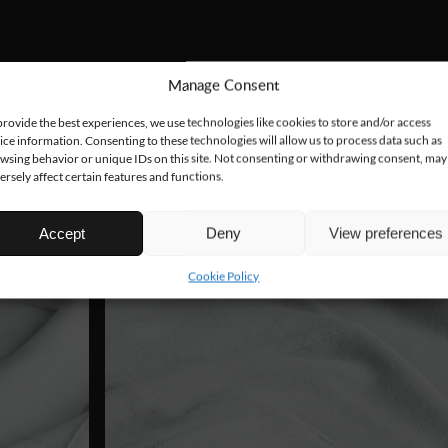
Manage Consent
provide the best experiences, we use technologies like cookies to store and/or access
ice information. Consenting to these technologies will allow us to process data such as
wsing behavior or unique IDs on this site. Not consenting or withdrawing consent, may
ersely affect certain features and functions.
Accept
Deny
View preferences
Cookie Policy