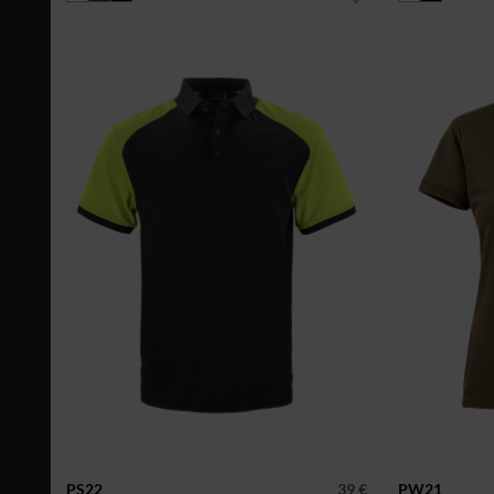
PS22
39 €
PW21