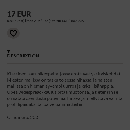
17 EUR
Rec (>25st) ilman ALV / Rec (1st):
18 EUR
ilman ALV
DESCRIPTION
Klassinen laatupikeepaita, jossa erottuvat yksityiskohdat.
Miesten mallissa on tasku toisessa hihassa, ja naisten
mallissa on hieman syvempi uurros ja kaksi lisänappia.
Upea widespread-kaulus pitää muotonsa, ja tietenkin se
on sataprosenttista puuvillaa. Ilmava ja miellyttävä valinta
profiilipaidaksi tai palveluammatteihin.
Q-numero: 203