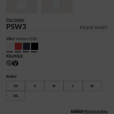
Fler bilder
PSW3
PIQUE SHIRT
Väri:
White 0100
0100
5600
8800
9900
Käyttäjä:
Koko:
XS
S
M
L
XL
2XL
Mittataulukko