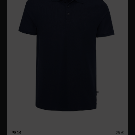
PS14
25 €