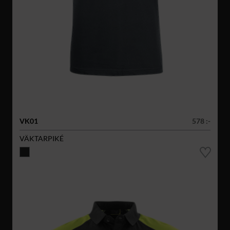
VK01
578 :-
VÄKTARPIKÉ