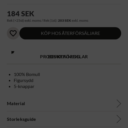
184 SEK
Rek (>25st) exkl. moms / Rek (1st):
203 SEK
exkl. moms
KÖP HOS ÅTERFÖRSÄLJARE
PRODUKTFÖRDELAR
BESKRIVNING
100% Bomull
Figursydd
5-knappar
Material
Storleksguide