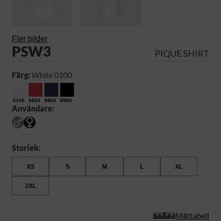
Fler bilder
PSW3
PIQUE SHIRT
Färg:
White 0100
0100
5600
8800
9900
Användare:
Storlek:
XS
S
M
L
XL
2XL
Måttabell