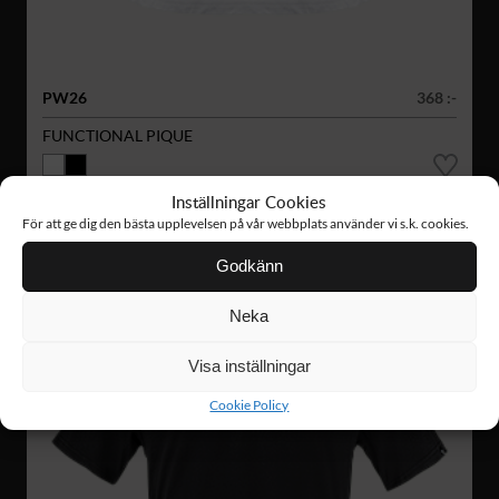
PW26
368 :-
FUNCTIONAL PIQUE
Inställningar Cookies
För att ge dig den bästa upplevelsen på vår webbplats använder vi s.k. cookies.
Godkänn
Neka
Visa inställningar
Cookie Policy