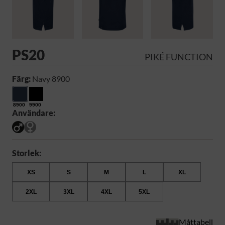
PS20
PIKÉ FUNCTION
Färg:
Navy 8900
8900
9900
Användare:
Storlek:
XS
S
M
L
XL
2XL
3XL
4XL
5XL
Måttabell