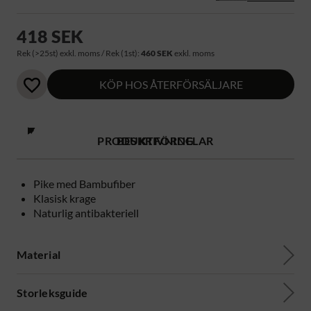
418 SEK
Rek (>25st) exkl. moms / Rek (1st):
460 SEK
exkl. moms
KÖP HOS ÅTERFÖRSÄLJARE
PRODUKTFÖRDELAR
BESKRIVNING
Pike med Bambufiber
Klasisk krage
Naturlig antibakteriell
Material
Storleksguide