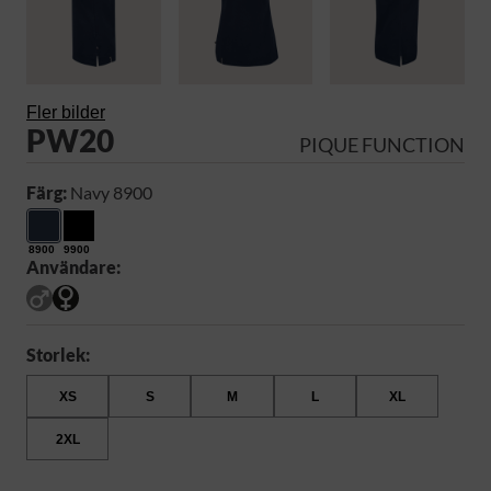
Fler bilder
PW20
PIQUE FUNCTION
Färg:
Navy 8900
8900
9900
Användare:
Storlek:
XS
S
M
L
XL
2XL