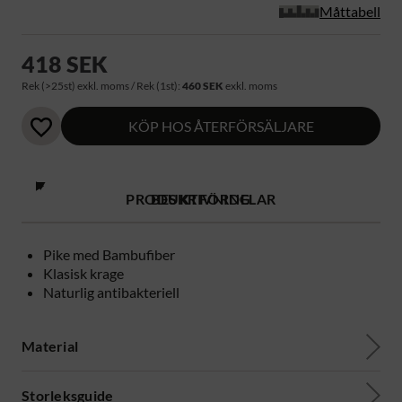
Måttabell
418 SEK
Rek (>25st) exkl. moms / Rek (1st):
460 SEK
exkl. moms
KÖP HOS ÅTERFÖRSÄLJARE
PRODUKTFÖRDELAR
BESKRIVNING
Pike med Bambufiber
Klasisk krage
Naturlig antibakteriell
Material
Storleksguide