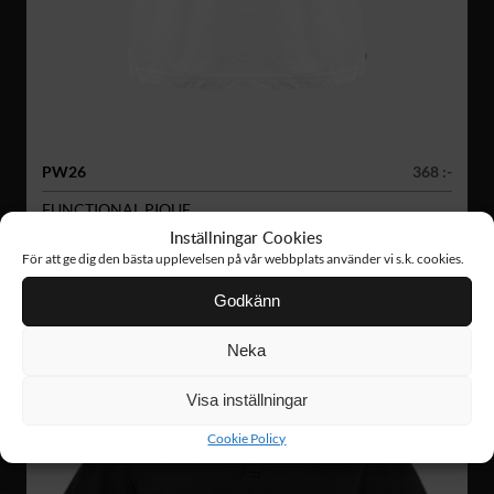
PW26
368 :-
FUNCTIONAL PIQUE
Inställningar Cookies
För att ge dig den bästa upplevelsen på vår webbplats använder vi s.k. cookies.
Godkänn
Neka
Visa inställningar
Cookie Policy