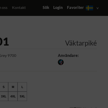
 oss
Kontakt
Sök
Login
Favoriter
01
Väktarpiké
Grey 9700
Användare:
S
M
L
3XL
4XL
5XL