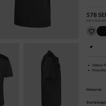
578 SE
Rek (>25st) exkl
Väktar P
Monofon
Material
Storleksgu