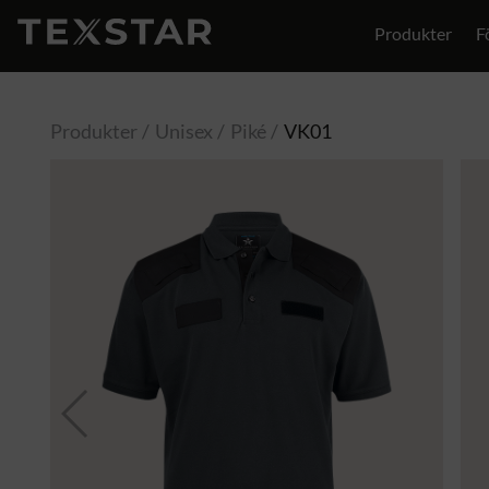
Produkter
F
Produkter
Unisex
Piké
VK01