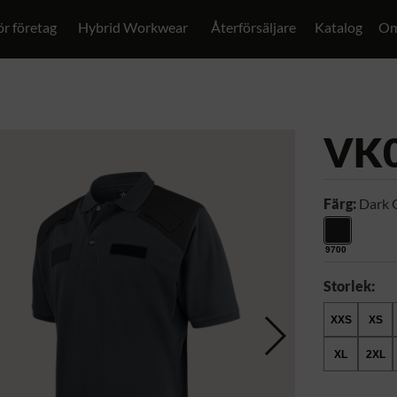
ör företag
Hybrid Workwear
Återförsäljare
Katalog
Om
VK
Färg:
Dark 
9700
Storlek:
XXS
XS
XL
2XL