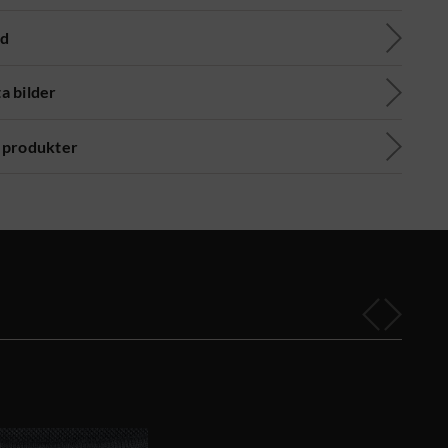
ad
a bilder
 produkter