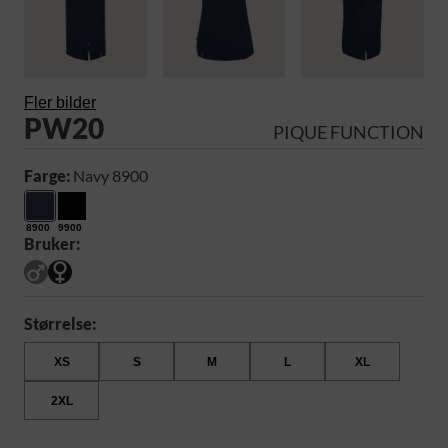
Fler bilder
PW20
PIQUE FUNCTION
Farge:
Navy 8900
8900
9900
Bruker:
Størrelse:
XS
S
M
L
XL
2XL