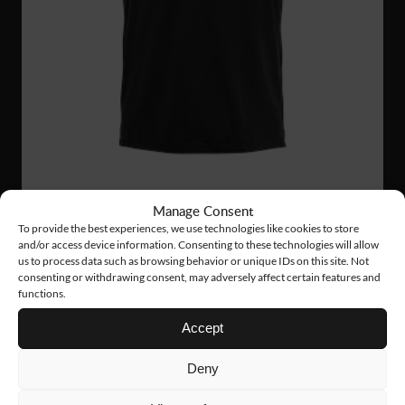
Manage Consent
To provide the best experiences, we use technologies like cookies to store
PS26
404 Nkr
and/or access device information. Consenting to these technologies will allow
us to process data such as browsing behavior or unique IDs on this site. Not
FUNCTIONAL PIQUE
consenting or withdrawing consent, may adversely affect certain features and
functions.
Accept
Deny