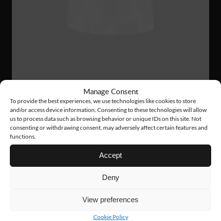
PS26
404 Nkr
Manage Consent
FUNCTIONAL PIQUE
To provide the best experiences, we use technologies like cookies to store
and/or access device information. Consenting to these technologies will allow
us to process data such as browsing behavior or unique IDs on this site. Not
consenting or withdrawing consent, may adversely affect certain features and
functions.
Accept
Deny
View preferences
Cookie Policy