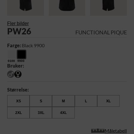
Fler bilder
PW26
FUNCTIONAL PIQUE
Farge:
Black 9900
0100
9900
Bruker:
Størrelse:
XS
S
M
L
XL
2XL
3XL
4XL
Måletabell