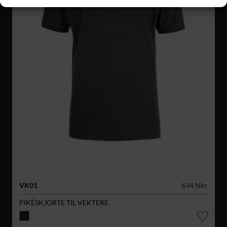
VK01
634 Nkr
PIKÉSKJORTE TIL VEKTERE