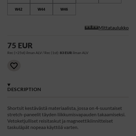
W42
W44
W46
Mittataulukko
75 EUR
Rec (>25st) ilman ALV / Rec (1st):
83 EUR
ilman ALV
DESCRIPTION
Shortsit kestävästä materiaalista, jossa on 4-suuntaiset
stretch-paneelit täyden liikkumisvapauden takaamiseksi.
Vetoketjulliset reisitaskut ja magneettikiinnitteiset
taskuläpät nopeaa käyttöä varten.