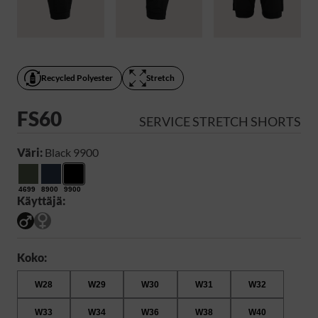
Recycled Polyester
Stretch
FS60
SERVICE STRETCH SHORTS
Väri:
Black 9900
4699
8900
9900
Käyttäjä:
Koko:
W28
W29
W30
W31
W32
W33
W34
W36
W38
W40