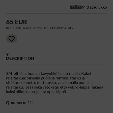
Mittataulukko
65 EUR
Rec (>25st) ilman ALV / Rec (1st):
71 EUR
ilman ALV
DESCRIPTION
3/4-pituiset housut kevyehköä materiaalia. Kaksi
reisitaskua: oikealla puolella rahtikirjatasku ja
sisäänrakennettu mittatasku, vasemmalla puolella
reisitasku, jossa sekä vetoketju että velcro-läppä. Takana
kaksi piilotaskua, joissa upea läppä.
Q-numero:
221