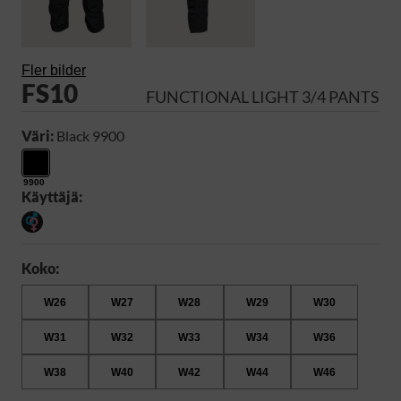
Fler bilder
FS10
FUNCTIONAL LIGHT 3/4 PANTS
Väri:
Black 9900
9900
Käyttäjä:
Koko:
W26
W27
W28
W29
W30
W31
W32
W33
W34
W36
W38
W40
W42
W44
W46