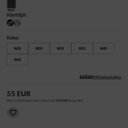
9600
Käyttäjä:
Koko:
W26
W28
W30
W32
W40
W42
Mittataulukko
55 EUR
Rec (>25st) ilman ALV / Rec (1st):
53 EUR
ilman ALV