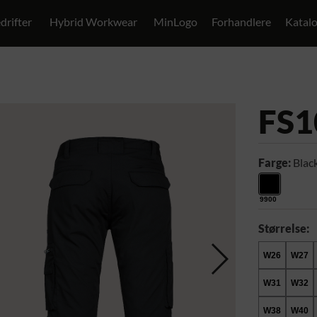
drifter
Hybrid Workwear
MinLogo
Forhandlere
Katal
FS1
Farge:
Blac
9900
Størrelse:
W26
W27
W31
W32
W38
W40