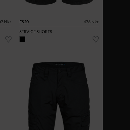
07 Nkr
FS20
476 Nkr
SERVICE SHORTS