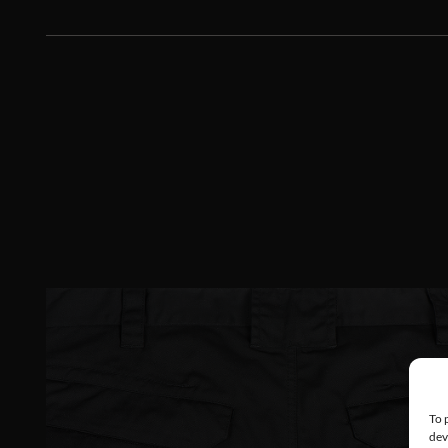
To 
dev