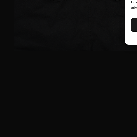
bro
adv