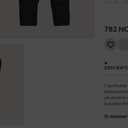
782 N
DESCRIPT
Capribukse 
dokumentlo
på venstre s
baksiden fi
Q-nummer