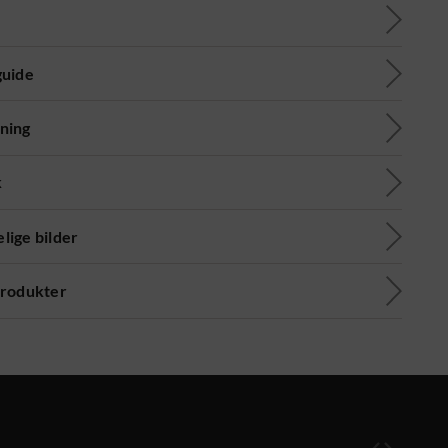
guide
ning
k
lige bilder
produkter