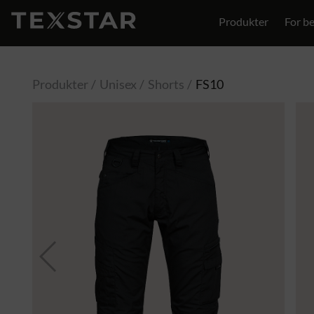
Produkter
For be
Kontakt
Produkter
Unisex
Shorts
FS10