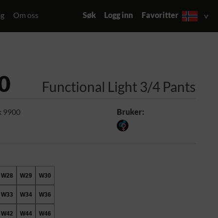
og
Om oss
Søk
Logg inn
Favoritter
0
Functional Light 3/4 Pants
k 9900
Bruker:
W28
W29
W30
W33
W34
W36
W42
W44
W46