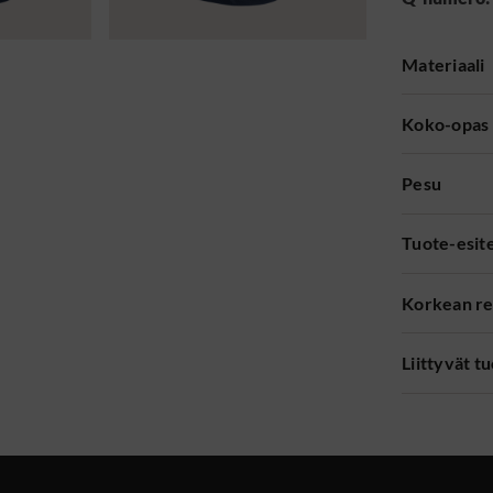
Materiaali
Koko-opas
Pesu
Tuote-esit
Korkean re
Liittyvät t