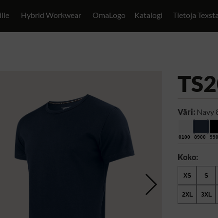
ille
Hybrid Workwear
OmaLogo
Katalogi
Tietoja Texst
TS2
Väri:
Navy 
0100
8900
99
Koko:
XS
S
2XL
3XL