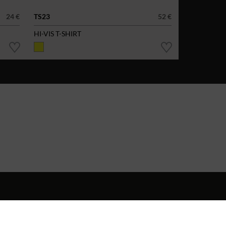
24 €
TS23
52 €
HI-VIS T-SHIRT