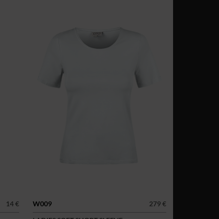
14 €
W009
279 €