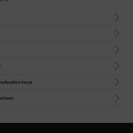
e
soluution kuva
uotteet