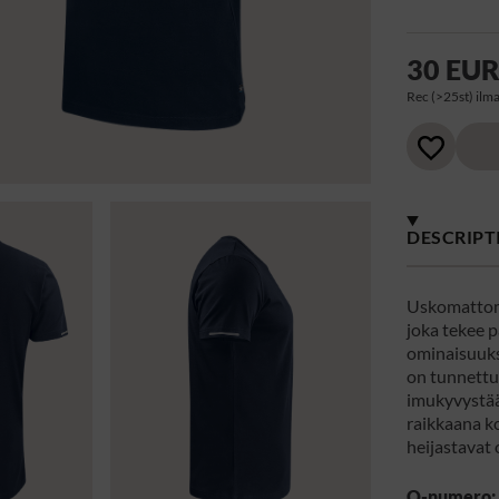
30 EU
Rec (>25st) ilma
DESCRIPT
Uskomattom
joka tekee 
ominaisuuks
on tunnettu
imukyvystää
raikkaana k
heijastavat 
Q-numero: