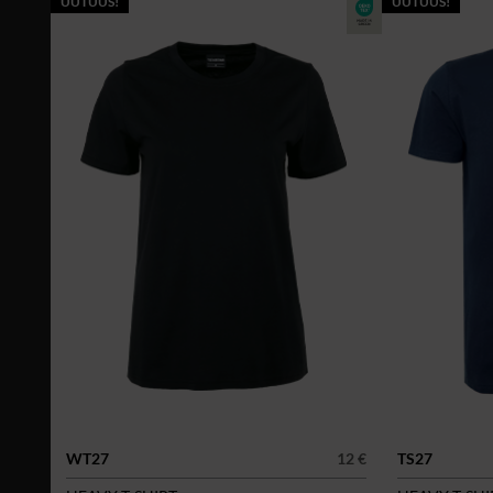
UUTUUS!
UUTUUS!
WT27
12 €
TS27