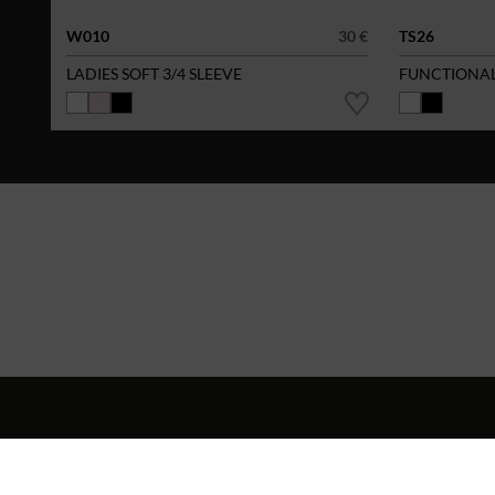
W010
30 €
TS26
LADIES SOFT 3/4 SLEEVE
FUNCTIONAL