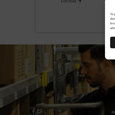
Lue lisää
To 
dev
bro
adv