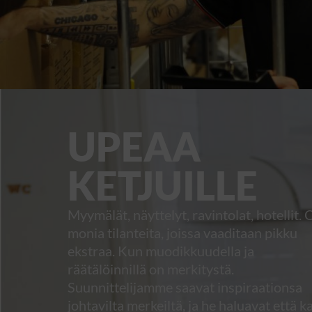
UPEAA
KETJUILLE
Myymälät, näyttelyt, ravintolat, hotellit. 
monia tilanteita, joissa vaaditaan pikku
ekstraa. Kun muodikkuudella ja
räätälöinnillä on merkitystä.
Suunnittelijamme saavat inspiraationsa
johtavilta merkeiltä, ja he haluavat että k