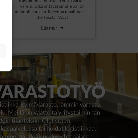
Käytämme ainoastaan viittä väriä –
värejä, jotka antavat sinulle paljon
mahdollisuuksia. Rakenna maailmaasi –
the Texstar Way!
Läs mer
VARASTOTYÖ
istiikka, kylmävarasto, lämmin varasto,
elu. Meillä on vaatteita yritystoiminnan
kiin tilanteisiin. Olet sitten
akaspalvelussa tai hoidat logistiikkaa,
amme mahdollisuuden yhtenäiseen