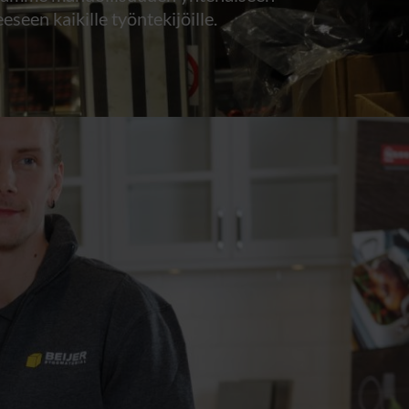
eseen kaikille työntekijöille.