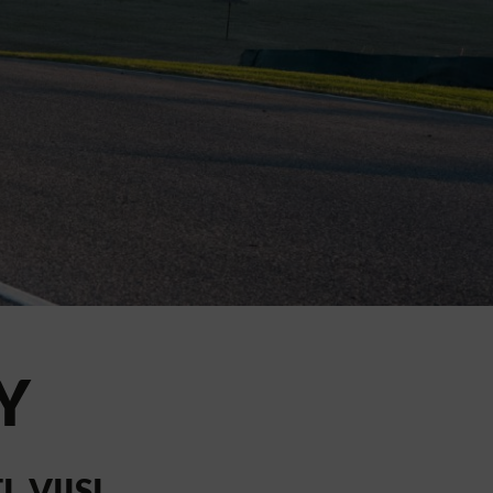
Y
. VIISI