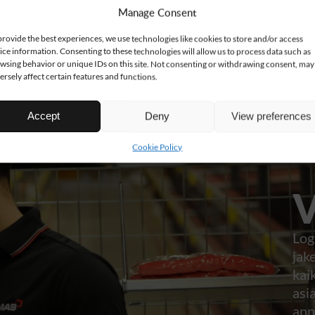
kehityksen työmme. Jotkut käyttävät
Manage Consent
siitä lyhennettä CSR. Me kutsumme sitä
välittämiseksi.
provide the best experiences, we use technologies like cookies to store and/or access
Lue lisää
ice information. Consenting to these technologies will allow us to process data such as
wsing behavior or unique IDs on this site. Not consenting or withdrawing consent, may
ersely affect certain features and functions.
Accept
Deny
View preferences
Cookie Policy
Log
jak
kaik
asi
ann