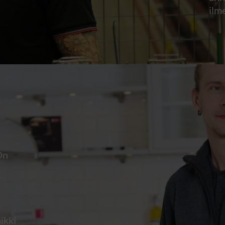
ilme
On
aikki