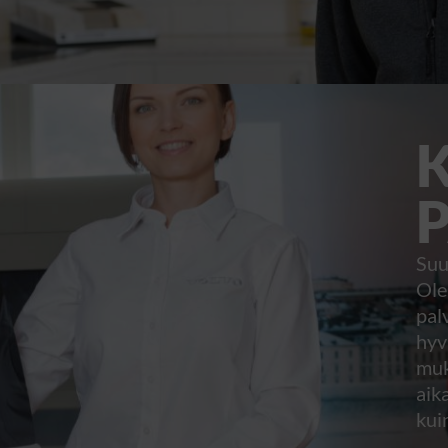
Suu
Ole
pal
hyv
muk
aika
kui