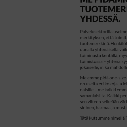
TUOTEMER
YHDESSÄ.
Palvelusektorilla useim
merkityksen, että toimi
tuotemerkkinä. Henkilök
upealla yhtenäisellä vaik
toiminasta kentällä, myy
toimistossa – yhtenäisyys
jokaiselle, mikä mahdoll
Me emme pidä one-size-fi
on useita eri kokoja ja l
naisille – me kaikki emm
samanlaisilta. Kaikki p
sen viiteen selkeään vär
sininen, harmaa ja musta
Tätä kutsumme nimellä 