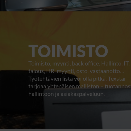
TOIMISTO
Toimisto, myynti, back office. Hallinto, IT,
talous, HR, myynti, osto, vastaanotto…
Työtehtävien lista voi olla pitkä. Texstar
tarjoaa yhtenäisen malliston – tuotannos
hallintoon ja asiakaspalveluun.