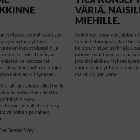
KKINNE
VÄRIÄ. NAISIL
MIEHILLE.
mat yritykset ymmärtävät sen
Valkoinen, punainen, sininen,
taan ja näytään yhtenä
tämän helpompaa olla? The Te
unta on kasvot ulospäin, ja
helpon. Viisi perusväriä ja upea
utelmalla – oli sitten kyse
jotka istuvat hyvin sekä naisill
mälässä, varastossa tai
jotakin kaikille yrityksen työnt
 säilyy. Texstarilla on jotakin
värien osalta yhteensopivia, ja
istaa kaikkien viihtymisen.
markkinoiden paras.
ts-all-ajattelusta. Siksi meillä
eikkauksia sekä miehille että
e nimittäin näytä
erustuu perusmallistoomme ja
iin: valkoinen, punainen,
.
The Texstar Way.