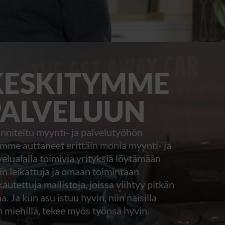
KESKITYMME
PALVELUUN
nniteltu myynti- ja palvelutyöhön
mme auttaneet erittäin monia myynti- ja
velualalla toimivia yrityksiä löytämään
in leikattuja ja omaan toimintaan
autettuja mallistoja, joissa viihtyy pitkän
a. Ja kun asu istuu hyvin, niin naisilla
n miehillä, tekee myös työnsä hyvin.