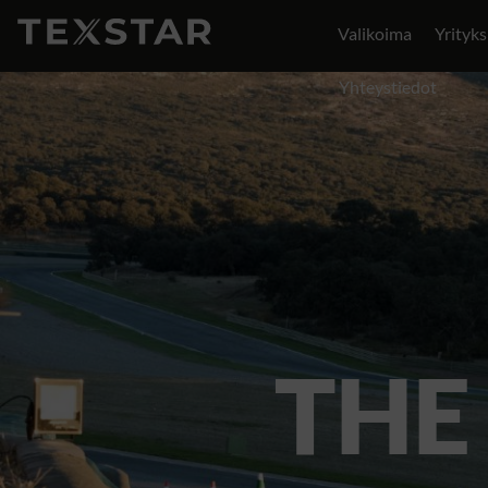
Valikoima
Yrityks
Yhteystiedot
THE