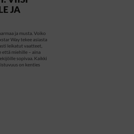
LE JA
 harmaa ja musta. Voiko
xstar Way tekee asiasta
sti leikatut vaatteet,
e että miehille – aina
ekijöille sopivaa. Kaikki
 istuvuus on kenties