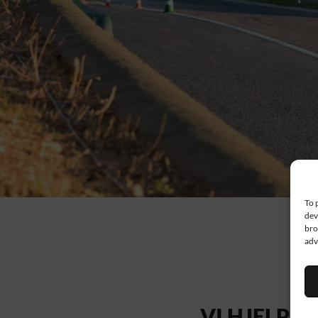
To 
dev
bro
adv
VI HJELPER