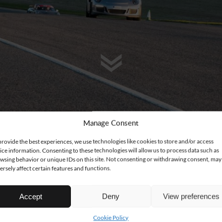
Manage Consent
provide the best experiences, we use technologies like cookies to store and/or access
ice information. Consenting to these technologies will allow us to process data such as
wsing behavior or unique IDs on this site. Not consenting or withdrawing consent, may
ersely affect certain features and functions.
THE TEXSTAR WA
Accept
Deny
View preferences
 DEG MED Å SY
ETT KONSEPT.
Cookie Policy