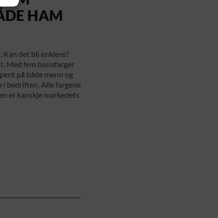
BÅDE HAM
t. Kan det bli enklere?
lt. Med fem basisfarger
e pent på både menn og
e i bedriften. Alle fargene
en er kanskje markedets