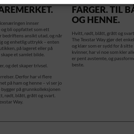
AREMERKET.
FARGER. TIL 
OG HENNE.
rvicenæringen innser
og bli oppfattet som ett
Hvitt, rødt, blått, grått og svar
 bedriftens ansikt utad, og når
The Texstar Way gjør det enke
g og enhetlig uttrykk – enten
og klær som er sydd for å sitt
butikken, på lageret eller på
kvinner, har vi noe som kler all
å skape et samlet bilde.
er pent avstemte, og passform
beste.
r, og det skaper trivsel.
rrelser. Derfor har vi flere
gnet på ham og henne – vi ser jo
ele bygger på grunnkolleksjonen
t, rødt, blått, grått og svart.
Texstar Way.