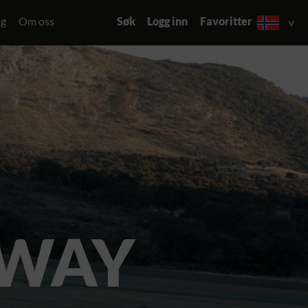
og
Om oss
Søk
Logg inn
Favoritter
 WAY