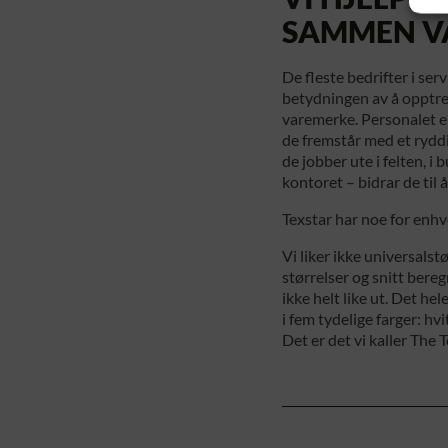
SAMMEN V
De fleste bedrifter i se
betydningen av å opptre 
varemerke. Personalet er
de fremstår med et ryddi
de jobber ute i felten, i 
kontoret – bidrar de til 
Texstar har noe for enhve
Vi liker ikke universalstø
størrelser og snitt bere
ikke helt like ut. Det h
i fem tydelige farger: hvit
Det er det vi kaller The 