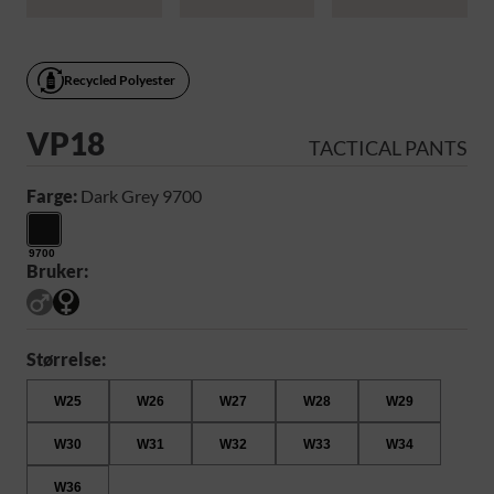
Recycled Polyester
VP18
TACTICAL PANTS
Farge:
Dark Grey 9700
9700
Bruker:
Størrelse:
W25
W26
W27
W28
W29
W30
W31
W32
W33
W34
W36