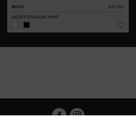
W014
639 Nkr
LADIES STRAIGHT PANT
Hybrid Workwear™