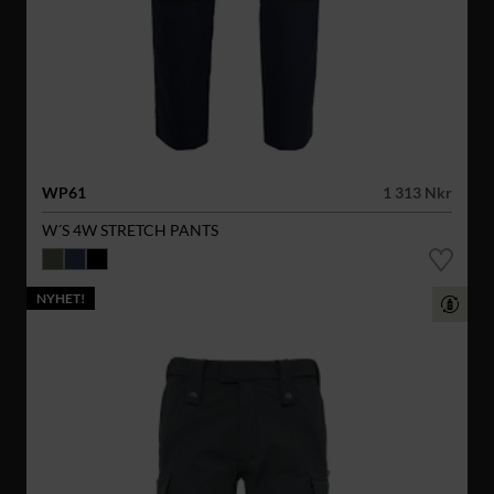
WP61
1 313 Nkr
W´S 4W STRETCH PANTS
NYHET!