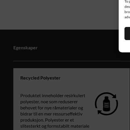
To 
dev
bro
adv
Egenskaper
Recycled Polyester
Produktet inneholder resirkulert
polyester, noe som reduserer
behovet for nye råmaterialer og
bidrar til en mer ressurseffektiv
produksjon. Polyester er et
slitesterkt og formstabilt materiale