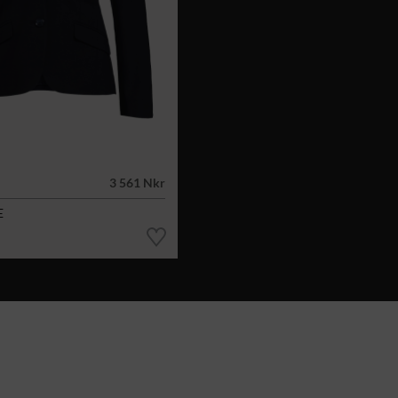
3 561 Nkr
E