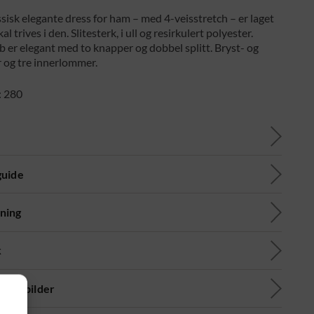
ssisk elegante dress for ham – med 4-veisstretch – er laget
al trives i den. Slitesterk, i ull og resirkulert polyester.
 er elegant med to knapper og dobbel splitt. Bryst- og
og tre innerlommer.
: 280
guide
ning
k
lige bilder