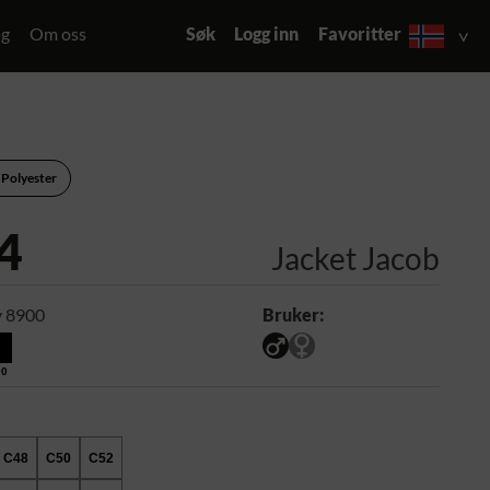
og
Om oss
Søk
Logg inn
Favoritter
 Polyester
4
Jacket Jacob
 8900
Bruker:
00
C48
C50
C52