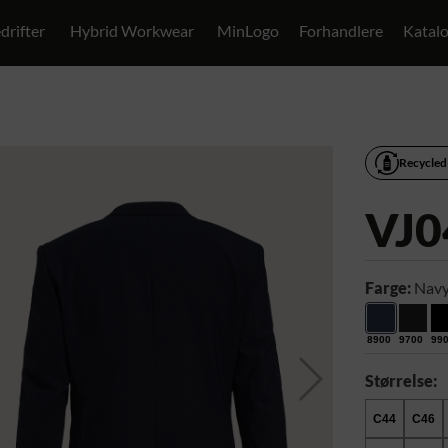
drifter
Hybrid Workwear
MinLogo
Forhandlere
Katal
Recycled
VJ0
Farge:
Navy
8900
9700
99
Størrelse:
C44
C46