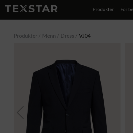
Produkter
For be
Kontakt
Produkter
Menn
Dress
VJ04