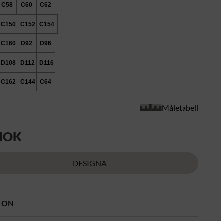
C58
C60
C62
C150
C152
C154
C160
D92
D96
D108
D112
D116
C162
C144
C64
Måletabell
 NOK
DESIGNA
ION