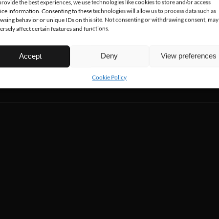
provide the best experiences, we use technologies like cookies to store and/or access
Relaterte 
ice information. Consenting to these technologies will allow us to process data such as
wsing behavior or unique IDs on this site. Not consenting or withdrawing consent, may
ersely affect certain features and functions.
Accept
Deny
View preferences
Cookie Policy