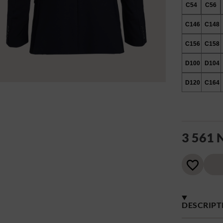
C54
C56
C146
C148
C156
C158
D100
D104
D120
C164
3 561
DESCRIPT